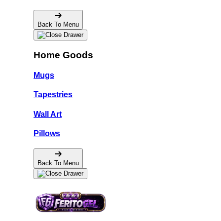
Back To Menu
Home Goods
Mugs
Tapestries
Wall Art
Pillows
Back To Menu