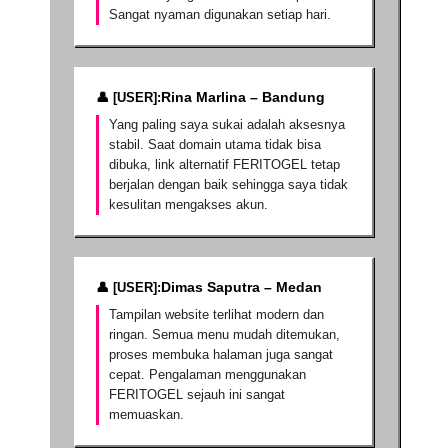
Sangat nyaman digunakan setiap hari.
Rina Marlina – Bandung
Yang paling saya sukai adalah aksesnya
stabil. Saat domain utama tidak bisa
dibuka, link alternatif FERITOGEL tetap
berjalan dengan baik sehingga saya tidak
kesulitan mengakses akun.
Dimas Saputra – Medan
Tampilan website terlihat modern dan
ringan. Semua menu mudah ditemukan,
proses membuka halaman juga sangat
cepat. Pengalaman menggunakan
FERITOGEL sejauh ini sangat
memuaskan.