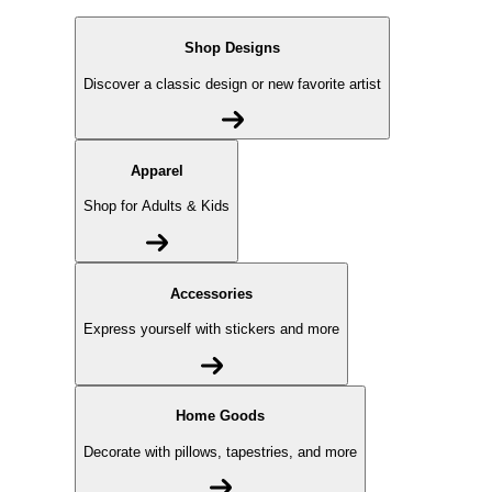
Shop Designs
Discover a classic design or new favorite artist
Apparel
Shop for Adults & Kids
Accessories
Express yourself with stickers and more
Home Goods
Decorate with pillows, tapestries, and more