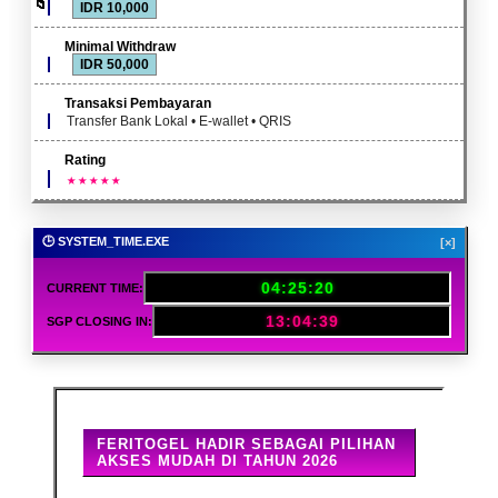
IDR 10,000
Minimal Withdraw
IDR 50,000
Transaksi Pembayaran
Transfer Bank Lokal • E-wallet • QRIS
Rating
🕒 SYSTEM_TIME.EXE
[×]
04:25:22
CURRENT TIME:
13:04:37
SGP CLOSING IN:
FERITOGEL HADIR SEBAGAI PILIHAN
AKSES MUDAH DI TAHUN 2026