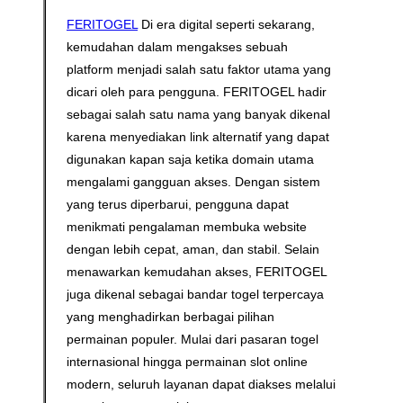
FERITOGEL
Di era digital seperti sekarang,
kemudahan dalam mengakses sebuah
platform menjadi salah satu faktor utama yang
dicari oleh para pengguna. FERITOGEL hadir
sebagai salah satu nama yang banyak dikenal
karena menyediakan link alternatif yang dapat
digunakan kapan saja ketika domain utama
mengalami gangguan akses. Dengan sistem
yang terus diperbarui, pengguna dapat
menikmati pengalaman membuka website
dengan lebih cepat, aman, dan stabil. Selain
menawarkan kemudahan akses, FERITOGEL
juga dikenal sebagai bandar togel terpercaya
yang menghadirkan berbagai pilihan
permainan populer. Mulai dari pasaran togel
internasional hingga permainan slot online
modern, seluruh layanan dapat diakses melalui