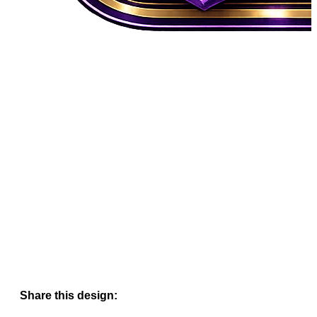
Share this design: