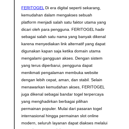
FERITOGEL
Di era digital seperti sekarang,
kemudahan dalam mengakses sebuah
platform menjadi salah satu faktor utama yang
dicari oleh para pengguna. FERITOGEL hadir
sebagai salah satu nama yang banyak dikenal
karena menyediakan link alternatif yang dapat
digunakan kapan saja ketika domain utama
mengalami gangguan akses. Dengan sistem
yang terus diperbarui, pengguna dapat
menikmati pengalaman membuka website
dengan lebih cepat, aman, dan stabil. Selain
menawarkan kemudahan akses, FERITOGEL
juga dikenal sebagai bandar togel terpercaya
yang menghadirkan berbagai pilihan
permainan populer. Mulai dari pasaran togel
internasional hingga permainan slot online
modern, seluruh layanan dapat diakses melalui