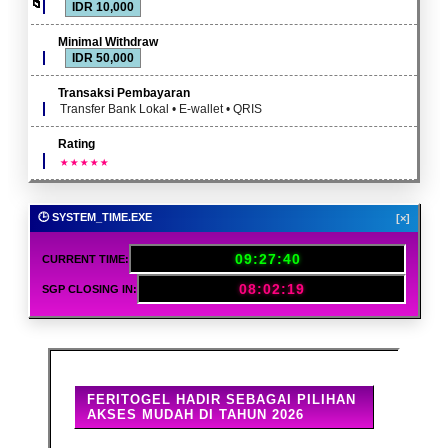
IDR 10,000
Minimal Withdraw
IDR 50,000
Transaksi Pembayaran
Transfer Bank Lokal • E-wallet • QRIS
Rating
🕒 SYSTEM_TIME.EXE
[×]
09:27:42
CURRENT TIME:
08:02:17
SGP CLOSING IN:
FERITOGEL HADIR SEBAGAI PILIHAN
AKSES MUDAH DI TAHUN 2026