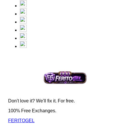
Don't love it? We'll fix it. For free.
100% Free Exchanges.
FERITOGEL