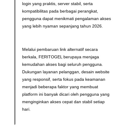
login yang praktis, server stabil, serta
kompatibilitas pada berbagai perangkat,
pengguna dapat menikmati pengalaman akses
yang lebih nyaman sepanjang tahun 2026.
Melalui pembaruan link alternatif secara
berkala, FERITOGEL berupaya menjaga
kemudahan akses bagi seluruh pengguna.
Dukungan layanan pelanggan, desain website
yang responsif, serta fokus pada keamanan
menjadi beberapa faktor yang membuat
platform ini banyak dicari oleh pengguna yang
menginginkan akses cepat dan stabil setiap
hari.