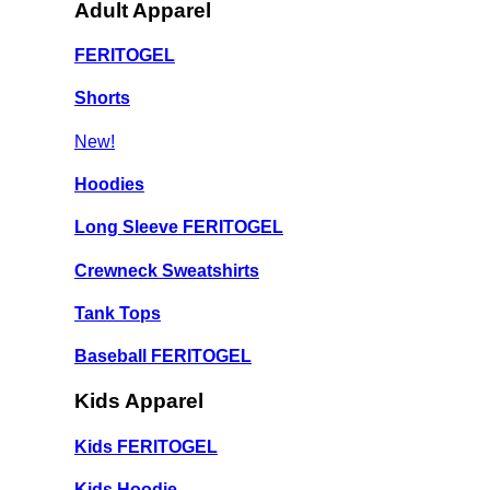
Adult Apparel
FERITOGEL
Shorts
New!
Hoodies
Long Sleeve FERITOGEL
Crewneck Sweatshirts
Tank Tops
Baseball FERITOGEL
Kids Apparel
Kids FERITOGEL
Kids Hoodie