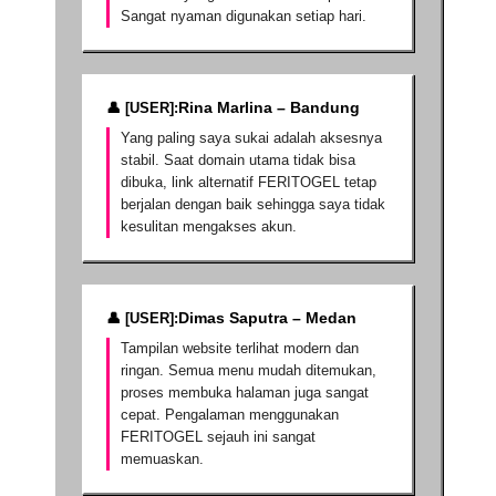
Sangat nyaman digunakan setiap hari.
Rina Marlina – Bandung
Yang paling saya sukai adalah aksesnya
stabil. Saat domain utama tidak bisa
dibuka, link alternatif FERITOGEL tetap
berjalan dengan baik sehingga saya tidak
kesulitan mengakses akun.
Dimas Saputra – Medan
Tampilan website terlihat modern dan
ringan. Semua menu mudah ditemukan,
proses membuka halaman juga sangat
cepat. Pengalaman menggunakan
FERITOGEL sejauh ini sangat
memuaskan.