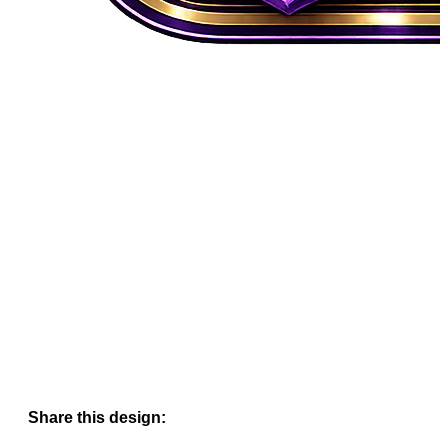
Share this design: