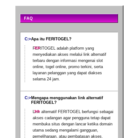
FAQ
Apa itu FERITOGEL?
FERITOGEL adalah platform yang
menyediakan akses melalui link alternatif
terbaru dengan informasi mengenai slot
online, togel online, promo terkini, serta
layanan pelanggan yang dapat diakses
selama 24 jam.
Mengapa menggunakan link alternatif
FERITOGEL?
Link alternatif FERITOGEL berfungsi sebagai
akses cadangan agar pengguna tetap dapat
membuka situs dengan lancar ketika domain
utama sedang mengalami gangguan,
pemeliharaan, atau pembatasan akses.