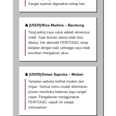
Sangat nyaman digunakan setiap hari.
Rina Marlina – Bandung
Yang paling saya sukai adalah aksesnya
stabil. Saat domain utama tidak bisa
dibuka, link alternatif FERITOGEL tetap
berjalan dengan baik sehingga saya tidak
kesulitan mengakses akun.
Dimas Saputra – Medan
Tampilan website terlihat modern dan
ringan. Semua menu mudah ditemukan,
proses membuka halaman juga sangat
cepat. Pengalaman menggunakan
FERITOGEL sejauh ini sangat
memuaskan.