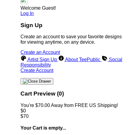
Welcome Guest!
Log In
Sign Up
Create an account to save your favorite designs
for viewing anytime, on any device.
Create an Account
Artist Sign Up
About TeePublic
Social
Responsibility
Create Account
Cart Preview (0)
You're
$70.00
Away from
FREE US Shipping!
$0
$70
Your Cart is empty...