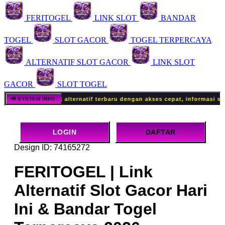
FERITOGEL
LINK SLOT
BANDAR
TOGEL
SLOT GACOR
TOGEL TERPERCAYA
ALTERNATIF SLOT GACOR
LINK SLOT
GACOR
SLOT TOGEL
tif terbaru dengan akses cepat, informasi slot gacor hari ini, serta l
📢 SYSTEM INFO:
LOGIN
DAFTAR
Design ID: 74165272
FERITOGEL | Link
Alternatif Slot Gacor Hari
Ini & Bandar Togel