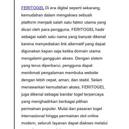
FERITOGEL
Di era digital seperti sekarang,
kemudahan dalam mengakses sebuah
platform menjadi salah satu faktor utama yang
dicari oleh para pengguna. FERITOGEL hadir
sebagai salah satu nama yang banyak dikenal
karena menyediakan link alternatif yang dapat
digunakan kapan saja ketika domain utama
mengalami gangguan akses. Dengan sistem
yang terus diperbarui, pengguna dapat
menikmati pengalaman membuka website
dengan lebih cepat, aman, dan stabil. Selain
menawarkan kemudahan akses, FERITOGEL
juga dikenal sebagai bandar togel terpercaya
yang menghadirkan berbagai pilihan
permainan populer. Mulai dari pasaran togel
internasional hingga permainan slot online
modern, seluruh layanan dapat diakses melalui