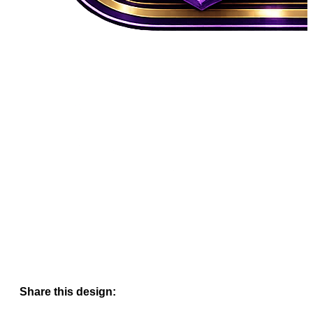
Share this design: