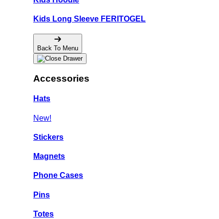
Kids Long Sleeve FERITOGEL
Back To Menu
Accessories
Hats
New!
Stickers
Magnets
Phone Cases
Pins
Totes