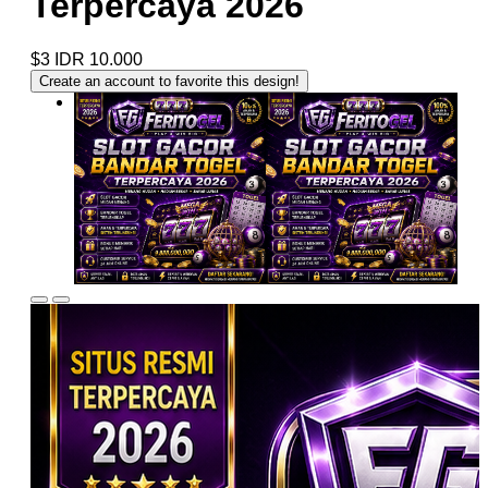
Terpercaya 2026
$3
IDR 10.000
Create an account to favorite this design!