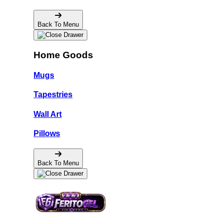
Back To Menu
Home Goods
Mugs
Tapestries
Wall Art
Pillows
Back To Menu