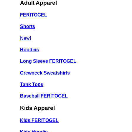
Adult Apparel
FERITOGEL
Shorts
New!
Hoodies
Long Sleeve FERITOGEL
Crewneck Sweatshirts
Tank Tops
Baseball FERITOGEL
Kids Apparel
Kids FERITOGEL
Kids Hoodie