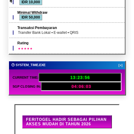
IDR 10,000
Minimal Withdraw
IDR 50,000
Transaksi Pembayaran
Transfer Bank Lokal • E-wallet • QRIS
Rating
🕒 SYSTEM_TIME.EXE
[×]
13:23:58
CURRENT TIME:
04:06:01
SGP CLOSING IN:
FERITOGEL HADIR SEBAGAI PILIHAN
AKSES MUDAH DI TAHUN 2026