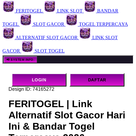
FERITOGEL
LINK SLOT
BANDAR
TOGEL
SLOT GACOR
TOGEL TERPERCAYA
ALTERNATIF SLOT GACOR
LINK SLOT
GACOR
SLOT TOGEL
FERITOGEL menyediakan link alternatif terbaru dengan
📢 SYSTEM INFO:
LOGIN
DAFTAR
Design ID: 74165272
FERITOGEL | Link
Alternatif Slot Gacor Hari
Ini & Bandar Togel