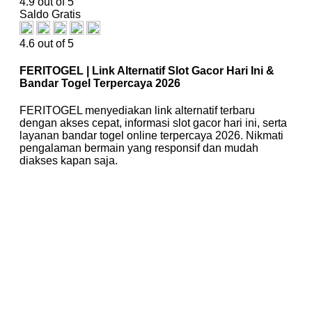
4.9 out of 5
Saldo Gratis
4.6 out of 5
FERITOGEL | Link Alternatif Slot Gacor Hari Ini &
Bandar Togel Terpercaya 2026
FERITOGEL menyediakan link alternatif terbaru
dengan akses cepat, informasi slot gacor hari ini, serta
layanan bandar togel online terpercaya 2026. Nikmati
pengalaman bermain yang responsif dan mudah
diakses kapan saja.