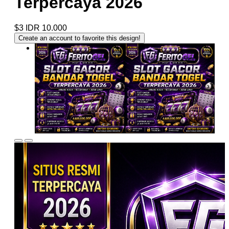
Terpercaya 2026
$3
IDR 10.000
Create an account to favorite this design!