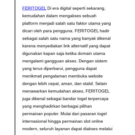
FERITOGEL
Di era digital seperti sekarang,
kemudahan dalam mengakses sebuah
platform menjadi salah satu faktor utama yang
dicari oleh para pengguna. FERITOGEL hadir
sebagai salah satu nama yang banyak dikenal
karena menyediakan link alternatif yang dapat
digunakan kapan saja ketika domain utama
mengalami gangguan akses. Dengan sistem
yang terus diperbarui, pengguna dapat
menikmati pengalaman membuka website
dengan lebih cepat, aman, dan stabil. Selain
menawarkan kemudahan akses, FERITOGEL
juga dikenal sebagai bandar togel terpercaya
yang menghadirkan berbagai pilihan
permainan populer. Mulai dari pasaran togel
internasional hingga permainan slot online
modern, seluruh layanan dapat diakses melalui