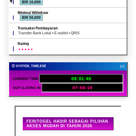
IDR 10,000
Minimal Withdraw
IDR 50,000
Transaksi Pembayaran
Transfer Bank Lokal • E-wallet • QRIS
Rating
🕒 SYSTEM_TIME.EXE
[×]
09:31:42
CURRENT TIME:
07:58:17
SGP CLOSING IN:
FERITOGEL HADIR SEBAGAI PILIHAN
AKSES MUDAH DI TAHUN 2026