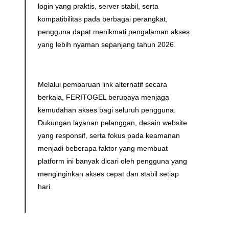
login yang praktis, server stabil, serta
kompatibilitas pada berbagai perangkat,
pengguna dapat menikmati pengalaman akses
yang lebih nyaman sepanjang tahun 2026.
Melalui pembaruan link alternatif secara
berkala, FERITOGEL berupaya menjaga
kemudahan akses bagi seluruh pengguna.
Dukungan layanan pelanggan, desain website
yang responsif, serta fokus pada keamanan
menjadi beberapa faktor yang membuat
platform ini banyak dicari oleh pengguna yang
menginginkan akses cepat dan stabil setiap
hari.