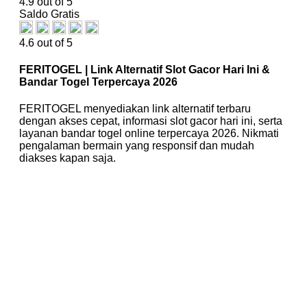
4.9 out of 5
Saldo Gratis
4.6 out of 5
FERITOGEL | Link Alternatif Slot Gacor Hari Ini &
Bandar Togel Terpercaya 2026
FERITOGEL menyediakan link alternatif terbaru
dengan akses cepat, informasi slot gacor hari ini, serta
layanan bandar togel online terpercaya 2026. Nikmati
pengalaman bermain yang responsif dan mudah
diakses kapan saja.