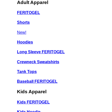
Adult Apparel
FERITOGEL
Shorts
New!
Hoodies
Long Sleeve FERITOGEL
Crewneck Sweatshirts
Tank Tops
Baseball FERITOGEL
Kids Apparel
Kids FERITOGEL
Kids Hoodie