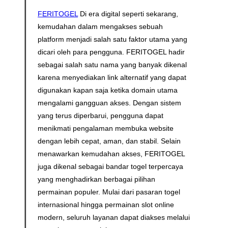
FERITOGEL
Di era digital seperti sekarang,
kemudahan dalam mengakses sebuah
platform menjadi salah satu faktor utama yang
dicari oleh para pengguna. FERITOGEL hadir
sebagai salah satu nama yang banyak dikenal
karena menyediakan link alternatif yang dapat
digunakan kapan saja ketika domain utama
mengalami gangguan akses. Dengan sistem
yang terus diperbarui, pengguna dapat
menikmati pengalaman membuka website
dengan lebih cepat, aman, dan stabil. Selain
menawarkan kemudahan akses, FERITOGEL
juga dikenal sebagai bandar togel terpercaya
yang menghadirkan berbagai pilihan
permainan populer. Mulai dari pasaran togel
internasional hingga permainan slot online
modern, seluruh layanan dapat diakses melalui