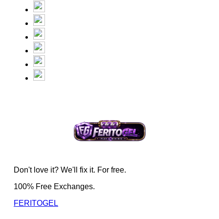
Don't love it? We'll fix it. For free.
100% Free Exchanges.
FERITOGEL