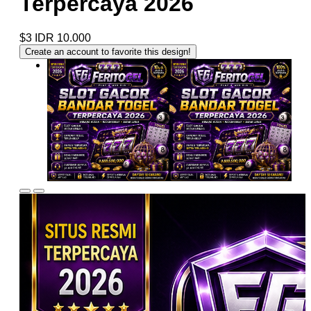
Terpercaya 2026
$3
IDR 10.000
Create an account to favorite this design!