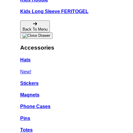
Kids Long Sleeve FERITOGEL
Back To Menu
Accessories
Hats
New!
Stickers
Magnets
Phone Cases
Pins
Totes