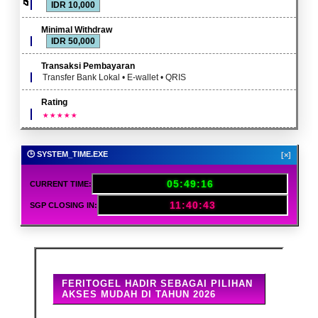
IDR 10,000
Minimal Withdraw
IDR 50,000
Transaksi Pembayaran
Transfer Bank Lokal • E-wallet • QRIS
Rating
🕒 SYSTEM_TIME.EXE
[×]
05:49:18
CURRENT TIME:
11:40:41
SGP CLOSING IN:
FERITOGEL HADIR SEBAGAI PILIHAN
AKSES MUDAH DI TAHUN 2026