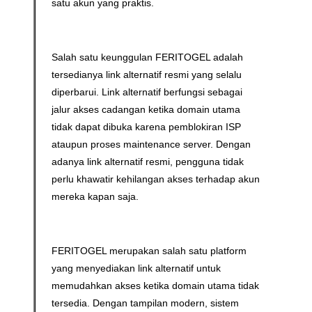
satu akun yang praktis.
Salah satu keunggulan FERITOGEL adalah
tersedianya link alternatif resmi yang selalu
diperbarui. Link alternatif berfungsi sebagai
jalur akses cadangan ketika domain utama
tidak dapat dibuka karena pemblokiran ISP
ataupun proses maintenance server. Dengan
adanya link alternatif resmi, pengguna tidak
perlu khawatir kehilangan akses terhadap akun
mereka kapan saja.
FERITOGEL merupakan salah satu platform
yang menyediakan link alternatif untuk
memudahkan akses ketika domain utama tidak
tersedia. Dengan tampilan modern, sistem