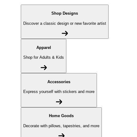
Shop Designs
Discover a classic design or new favorite artist
Apparel
Shop for Adults & Kids
Accessories
Express yourself with stickers and more
Home Goods
Decorate with pillows, tapestries, and more