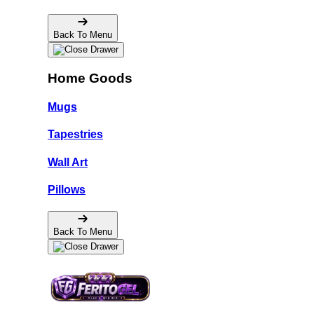
Back To Menu
Home Goods
Mugs
Tapestries
Wall Art
Pillows
Back To Menu