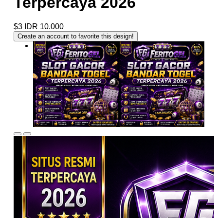
Terpercaya 2026
$3
IDR 10.000
Create an account to favorite this design!