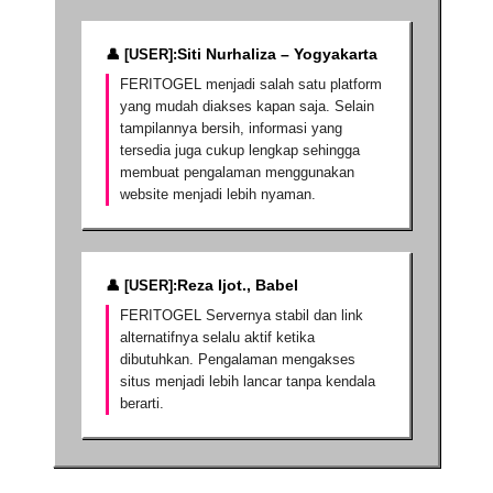
Siti Nurhaliza – Yogyakarta
FERITOGEL menjadi salah satu platform
yang mudah diakses kapan saja. Selain
tampilannya bersih, informasi yang
tersedia juga cukup lengkap sehingga
membuat pengalaman menggunakan
website menjadi lebih nyaman.
Reza Ijot., Babel
FERITOGEL Servernya stabil dan link
alternatifnya selalu aktif ketika
dibutuhkan. Pengalaman mengakses
situs menjadi lebih lancar tanpa kendala
berarti.