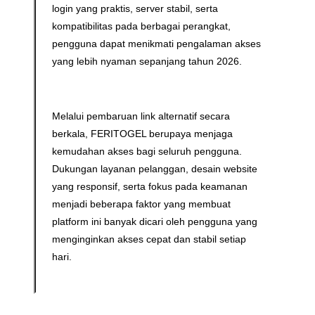
login yang praktis, server stabil, serta
kompatibilitas pada berbagai perangkat,
pengguna dapat menikmati pengalaman akses
yang lebih nyaman sepanjang tahun 2026.
Melalui pembaruan link alternatif secara
berkala, FERITOGEL berupaya menjaga
kemudahan akses bagi seluruh pengguna.
Dukungan layanan pelanggan, desain website
yang responsif, serta fokus pada keamanan
menjadi beberapa faktor yang membuat
platform ini banyak dicari oleh pengguna yang
menginginkan akses cepat dan stabil setiap
hari.