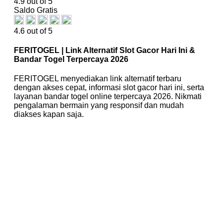
4.9 out of 5
Saldo Gratis
4.6 out of 5
FERITOGEL | Link Alternatif Slot Gacor Hari Ini &
Bandar Togel Terpercaya 2026
FERITOGEL menyediakan link alternatif terbaru
dengan akses cepat, informasi slot gacor hari ini, serta
layanan bandar togel online terpercaya 2026. Nikmati
pengalaman bermain yang responsif dan mudah
diakses kapan saja.