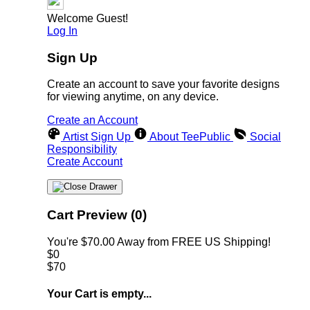
Welcome Guest!
Log In
Sign Up
Create an account to save your favorite designs
for viewing anytime, on any device.
Create an Account
Artist Sign Up
About TeePublic
Social
Responsibility
Create Account
Cart Preview (0)
You're
$70.00
Away from
FREE US Shipping!
$0
$70
Your Cart is empty...