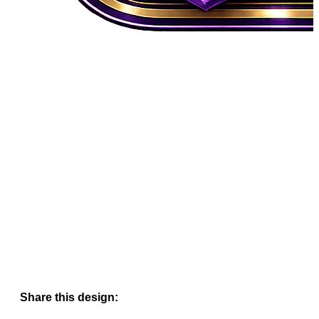
Share this design: