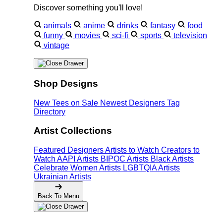
Discover something you'll love!
animals
anime
drinks
fantasy
food
funny
movies
sci-fi
sports
television
vintage
Shop Designs
New Tees on Sale
Newest Designers
Tag
Directory
Artist Collections
Featured Designers
Artists to Watch
Creators to
Watch
AAPI Artists
BIPOC Artists
Black Artists
Celebrate Women Artists
LGBTQIA Artists
Ukrainian Artists
Back To Menu