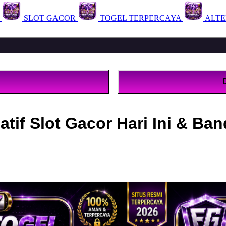
SLOT GACOR
TOGEL TERPERCAYA
ALTE
tif Slot Gacor Hari Ini & Ba