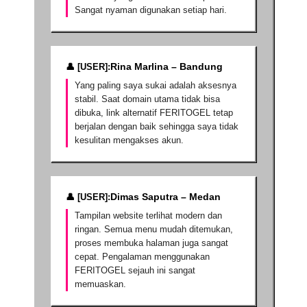
Sangat nyaman digunakan setiap hari.
Rina Marlina – Bandung
Yang paling saya sukai adalah aksesnya
stabil. Saat domain utama tidak bisa
dibuka, link alternatif FERITOGEL tetap
berjalan dengan baik sehingga saya tidak
kesulitan mengakses akun.
Dimas Saputra – Medan
Tampilan website terlihat modern dan
ringan. Semua menu mudah ditemukan,
proses membuka halaman juga sangat
cepat. Pengalaman menggunakan
FERITOGEL sejauh ini sangat
memuaskan.