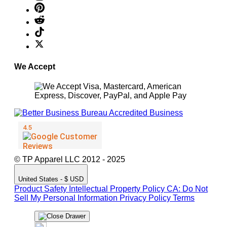
We Accept
© TP Apparel LLC 2012 - 2025
United States - $ USD
Product Safety
Intellectual Property Policy
CA: Do Not
Sell My Personal Information
Privacy Policy
Terms