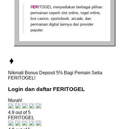
FERITOGEL menyediakan berbagai pilihan
permainan seperti slot online, togel online,
live casino, sportsbook, arcade, dan
permainan digital lainnya dari provider
populer.
Nikmati
Bonus Deposit 5%
Bagi Pemain Setia
FERITOGEL!
Login dan daftar FERITOGEL
Murah!
4.9 out of 5
FERITOGEL