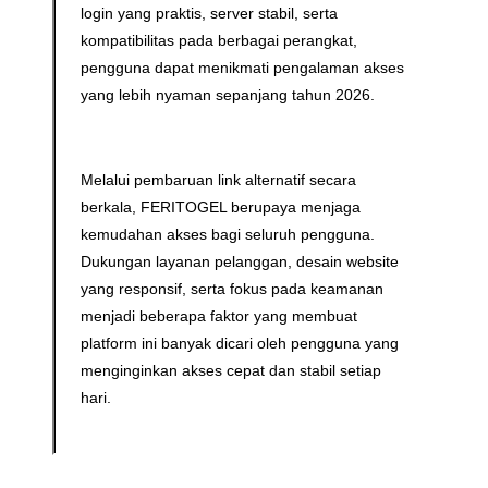
login yang praktis, server stabil, serta
kompatibilitas pada berbagai perangkat,
pengguna dapat menikmati pengalaman akses
yang lebih nyaman sepanjang tahun 2026.
Melalui pembaruan link alternatif secara
berkala, FERITOGEL berupaya menjaga
kemudahan akses bagi seluruh pengguna.
Dukungan layanan pelanggan, desain website
yang responsif, serta fokus pada keamanan
menjadi beberapa faktor yang membuat
platform ini banyak dicari oleh pengguna yang
menginginkan akses cepat dan stabil setiap
hari.