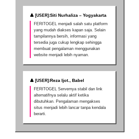
Siti Nurhaliza – Yogyakarta
FERITOGEL menjadi salah satu platform
yang mudah diakses kapan saja. Selain
tampilannya bersih, informasi yang
tersedia juga cukup lengkap sehingga
membuat pengalaman menggunakan
website menjadi lebih nyaman.
Reza Ijot., Babel
FERITOGEL Servernya stabil dan link
alternatifnya selalu aktif ketika
dibutuhkan. Pengalaman mengakses
situs menjadi lebih lancar tanpa kendala
berarti.