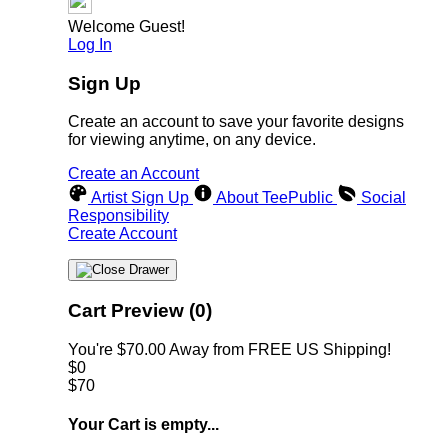
Welcome Guest!
Log In
Sign Up
Create an account to save your favorite designs
for viewing anytime, on any device.
Create an Account
Artist Sign Up
About TeePublic
Social
Responsibility
Create Account
Cart Preview (0)
You're
$70.00
Away from
FREE US Shipping!
$0
$70
Your Cart is empty...