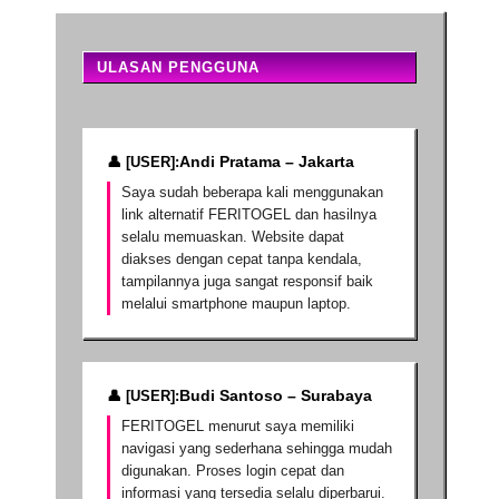
ULASAN PENGGUNA
Andi Pratama – Jakarta
Saya sudah beberapa kali menggunakan
link alternatif FERITOGEL dan hasilnya
selalu memuaskan. Website dapat
diakses dengan cepat tanpa kendala,
tampilannya juga sangat responsif baik
melalui smartphone maupun laptop.
Budi Santoso – Surabaya
FERITOGEL menurut saya memiliki
navigasi yang sederhana sehingga mudah
digunakan. Proses login cepat dan
informasi yang tersedia selalu diperbarui.