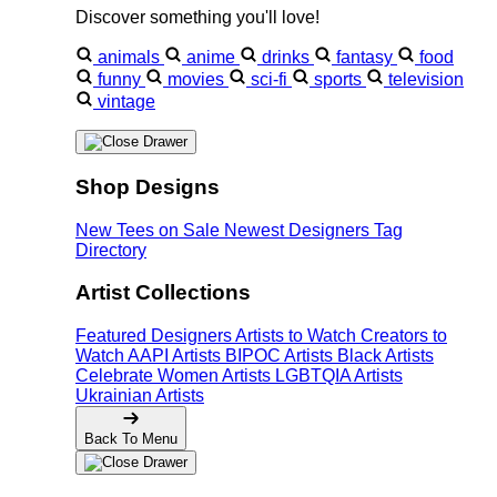
Discover something you'll love!
animals
anime
drinks
fantasy
food
funny
movies
sci-fi
sports
television
vintage
Shop Designs
New Tees on Sale
Newest Designers
Tag
Directory
Artist Collections
Featured Designers
Artists to Watch
Creators to
Watch
AAPI Artists
BIPOC Artists
Black Artists
Celebrate Women Artists
LGBTQIA Artists
Ukrainian Artists
Back To Menu