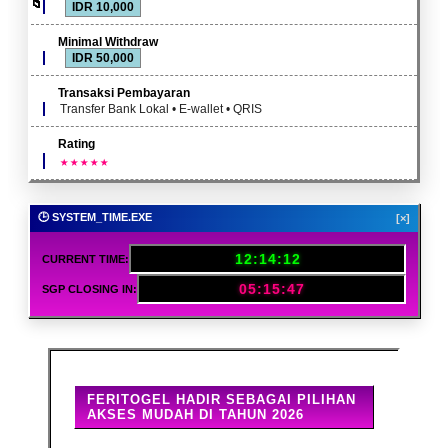
IDR 10,000
Minimal Withdraw
IDR 50,000
Transaksi Pembayaran
Transfer Bank Lokal • E-wallet • QRIS
Rating
🕒 SYSTEM_TIME.EXE
[×]
12:14:14
CURRENT TIME:
05:15:45
SGP CLOSING IN:
FERITOGEL HADIR SEBAGAI PILIHAN
AKSES MUDAH DI TAHUN 2026