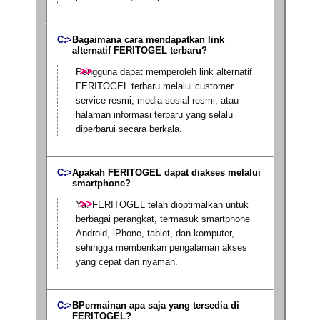
Bagaimana cara mendapatkan link
alternatif FERITOGEL terbaru?
Pengguna dapat memperoleh link alternatif
FERITOGEL terbaru melalui customer
service resmi, media sosial resmi, atau
halaman informasi terbaru yang selalu
diperbarui secara berkala.
Apakah FERITOGEL dapat diakses melalui
smartphone?
Ya. FERITOGEL telah dioptimalkan untuk
berbagai perangkat, termasuk smartphone
Android, iPhone, tablet, dan komputer,
sehingga memberikan pengalaman akses
yang cepat dan nyaman.
BPermainan apa saja yang tersedia di
FERITOGEL?