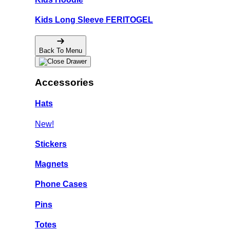
Kids Long Sleeve FERITOGEL
Back To Menu
Accessories
Hats
New!
Stickers
Magnets
Phone Cases
Pins
Totes