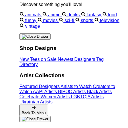
Discover something you'll love!
animals
anime
drinks
fantasy
food
funny
movies
sci-fi
sports
television
vintage
Shop Designs
New Tees on Sale
Newest Designers
Tag
Directory
Artist Collections
Featured Designers
Artists to Watch
Creators to
Watch
AAPI Artists
BIPOC Artists
Black Artists
Celebrate Women Artists
LGBTQIA Artists
Ukrainian Artists
Back To Menu