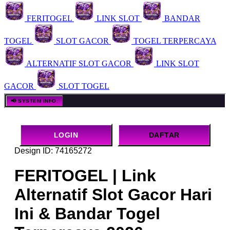
FERITOGEL
LINK SLOT
BANDAR
TOGEL
SLOT GACOR
TOGEL TERPERCAYA
ALTERNATIF SLOT GACOR
LINK SLOT
GACOR
SLOT TOGEL
FERITOGEL menyediakan link alternatif terbaru dengan 
📢 SYSTEM INFO:
LOGIN
DAFTAR
Design ID: 74165272
FERITOGEL | Link
Alternatif Slot Gacor Hari
Ini & Bandar Togel