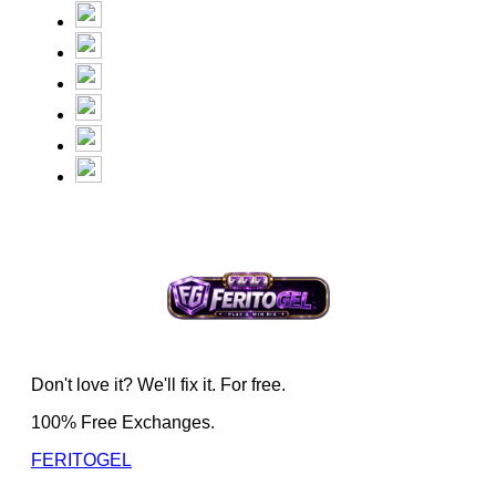
Don't love it? We'll fix it. For free.
100% Free Exchanges.
FERITOGEL