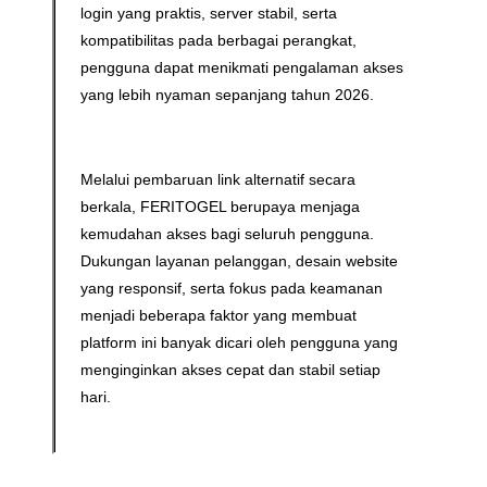
login yang praktis, server stabil, serta
kompatibilitas pada berbagai perangkat,
pengguna dapat menikmati pengalaman akses
yang lebih nyaman sepanjang tahun 2026.
Melalui pembaruan link alternatif secara
berkala, FERITOGEL berupaya menjaga
kemudahan akses bagi seluruh pengguna.
Dukungan layanan pelanggan, desain website
yang responsif, serta fokus pada keamanan
menjadi beberapa faktor yang membuat
platform ini banyak dicari oleh pengguna yang
menginginkan akses cepat dan stabil setiap
hari.