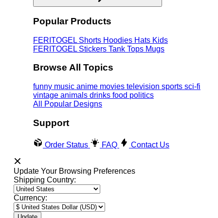
Popular Products
FERITOGEL
Shorts
Hoodies
Hats
Kids
FERITOGEL
Stickers
Tank Tops
Mugs
Browse All Topics
funny
music
anime
movies
television
sports
sci-fi
vintage
animals
drinks
food
politics
All Popular Designs
Support
Order Status
FAQ
Contact Us
Update Your Browsing Preferences
Shipping Country:
Currency: