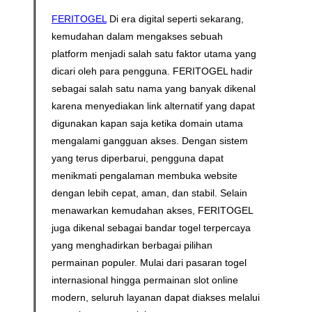
FERITOGEL
Di era digital seperti sekarang,
kemudahan dalam mengakses sebuah
platform menjadi salah satu faktor utama yang
dicari oleh para pengguna. FERITOGEL hadir
sebagai salah satu nama yang banyak dikenal
karena menyediakan link alternatif yang dapat
digunakan kapan saja ketika domain utama
mengalami gangguan akses. Dengan sistem
yang terus diperbarui, pengguna dapat
menikmati pengalaman membuka website
dengan lebih cepat, aman, dan stabil. Selain
menawarkan kemudahan akses, FERITOGEL
juga dikenal sebagai bandar togel terpercaya
yang menghadirkan berbagai pilihan
permainan populer. Mulai dari pasaran togel
internasional hingga permainan slot online
modern, seluruh layanan dapat diakses melalui