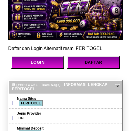
Daftar dan Login Alternatif resmi FERITOGEL
LOGIN
DAFTAR
INFORMASI LENGKAP
FERITOGEL
Nama Situs
FERITOGEL
Jenis Provider
IDN
Minimal Deposit