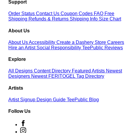
Support
Order Status
Contact Us
Coupon Codes
FAQ
Free
Shipping
Refunds & Returns
Shipping Info
Size Chart
About Us
About Us
Accessibility
Create a Dashery Store
Careers
Hire an Artist
Social Responsibility
TeePublic Reviews
Explore
All Designs
Content Directory
Featured Artists
Newest
Designers
Newest FERITOGEL
Tag Directory
Artists
Artist Signup
Design Guide
TeePublic Blog
Follow Us