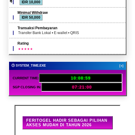
IDR 10,000
Minimal Withdraw
IDR 50,000
Transaksi Pembayaran
Transfer Bank Lokal • E-wallet • QRIS
Rating
🕒 SYSTEM_TIME.EXE
[×]
10:09:01
CURRENT TIME:
07:20:58
SGP CLOSING IN:
FERITOGEL HADIR SEBAGAI PILIHAN
AKSES MUDAH DI TAHUN 2026