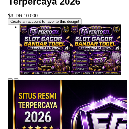
Terpercaya 2026
$3
IDR 10.000
Create an account to favorite this design!