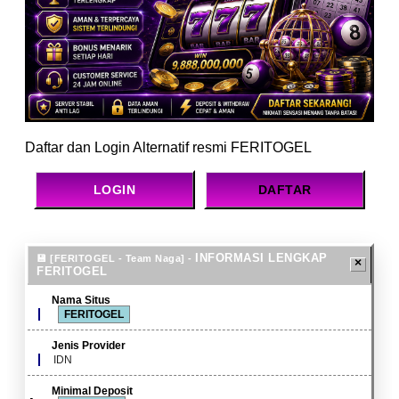
Daftar dan Login Alternatif resmi FERITOGEL
LOGIN
DAFTAR
INFORMASI LENGKAP
FERITOGEL
Nama Situs
FERITOGEL
Jenis Provider
IDN
Minimal Deposit