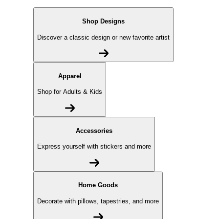
Shop Designs
Discover a classic design or new favorite artist
Apparel
Shop for Adults & Kids
Accessories
Express yourself with stickers and more
Home Goods
Decorate with pillows, tapestries, and more