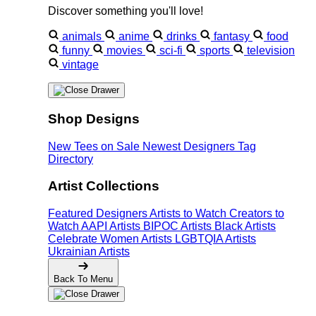
Discover something you'll love!
animals
anime
drinks
fantasy
food
funny
movies
sci-fi
sports
television
vintage
Shop Designs
New Tees on Sale
Newest Designers
Tag
Directory
Artist Collections
Featured Designers
Artists to Watch
Creators to
Watch
AAPI Artists
BIPOC Artists
Black Artists
Celebrate Women Artists
LGBTQIA Artists
Ukrainian Artists
Back To Menu