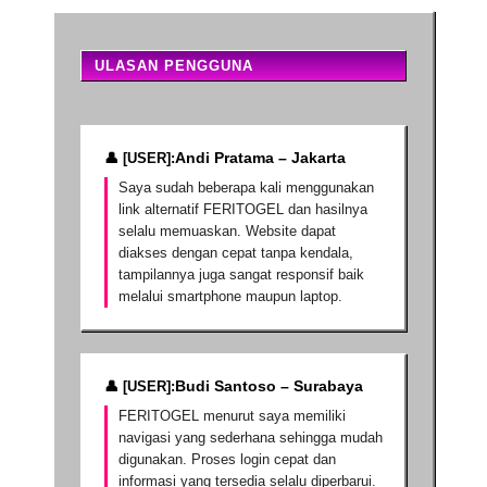
ULASAN PENGGUNA
Andi Pratama – Jakarta
Saya sudah beberapa kali menggunakan
link alternatif FERITOGEL dan hasilnya
selalu memuaskan. Website dapat
diakses dengan cepat tanpa kendala,
tampilannya juga sangat responsif baik
melalui smartphone maupun laptop.
Budi Santoso – Surabaya
FERITOGEL menurut saya memiliki
navigasi yang sederhana sehingga mudah
digunakan. Proses login cepat dan
informasi yang tersedia selalu diperbarui.