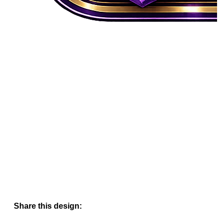
Share this design: