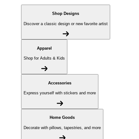
Shop Designs
Discover a classic design or new favorite artist
Apparel
Shop for Adults & Kids
Accessories
Express yourself with stickers and more
Home Goods
Decorate with pillows, tapestries, and more