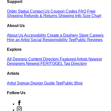
Support
Order Status
Contact Us
Coupon Codes
FAQ
Free
Shipping
Refunds & Returns
Shipping Info
Size Chart
About Us
About Us
Accessibility
Create a Dashery Store
Careers
Hire an Artist
Social Responsibility
TeePublic Reviews
Explore
All Designs
Content Directory
Featured Artists
Newest
Designers
Newest FERITOGEL
Tag Directory
Artists
Artist Signup
Design Guide
TeePublic Blog
Follow Us