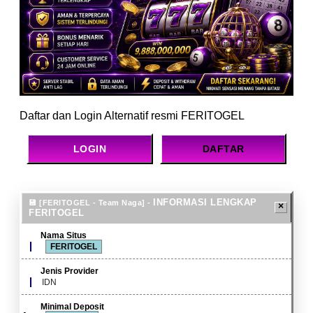
Daftar dan Login Alternatif resmi FERITOGEL
LOGIN
DAFTAR
INFORMASI LENGKAP
FERITOGEL
Nama Situs
FERITOGEL
Jenis Provider
IDN
Minimal Deposit