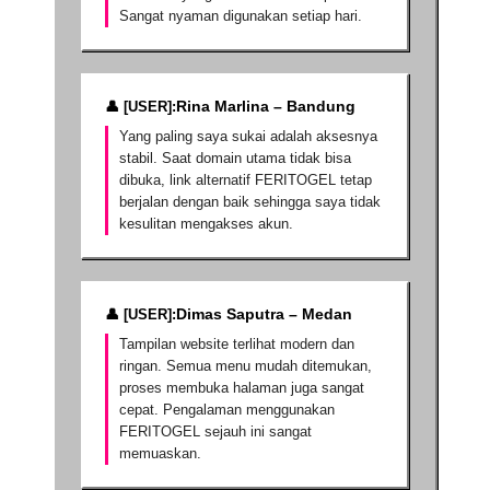
Sangat nyaman digunakan setiap hari.
Rina Marlina – Bandung
Yang paling saya sukai adalah aksesnya
stabil. Saat domain utama tidak bisa
dibuka, link alternatif FERITOGEL tetap
berjalan dengan baik sehingga saya tidak
kesulitan mengakses akun.
Dimas Saputra – Medan
Tampilan website terlihat modern dan
ringan. Semua menu mudah ditemukan,
proses membuka halaman juga sangat
cepat. Pengalaman menggunakan
FERITOGEL sejauh ini sangat
memuaskan.