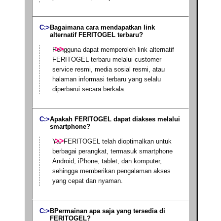
Bagaimana cara mendapatkan link
alternatif FERITOGEL terbaru?
Pengguna dapat memperoleh link alternatif
FERITOGEL terbaru melalui customer
service resmi, media sosial resmi, atau
halaman informasi terbaru yang selalu
diperbarui secara berkala.
Apakah FERITOGEL dapat diakses melalui
smartphone?
Ya. FERITOGEL telah dioptimalkan untuk
berbagai perangkat, termasuk smartphone
Android, iPhone, tablet, dan komputer,
sehingga memberikan pengalaman akses
yang cepat dan nyaman.
BPermainan apa saja yang tersedia di
FERITOGEL?