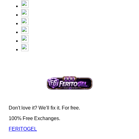
Don't love it? We'll fix it. For free.
100% Free Exchanges.
FERITOGEL