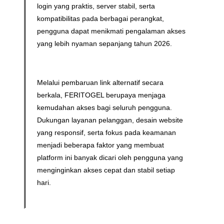
login yang praktis, server stabil, serta
kompatibilitas pada berbagai perangkat,
pengguna dapat menikmati pengalaman akses
yang lebih nyaman sepanjang tahun 2026.
Melalui pembaruan link alternatif secara
berkala, FERITOGEL berupaya menjaga
kemudahan akses bagi seluruh pengguna.
Dukungan layanan pelanggan, desain website
yang responsif, serta fokus pada keamanan
menjadi beberapa faktor yang membuat
platform ini banyak dicari oleh pengguna yang
menginginkan akses cepat dan stabil setiap
hari.