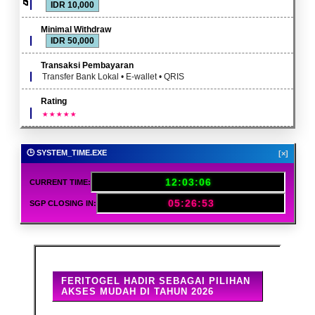
IDR 10,000
Minimal Withdraw
IDR 50,000
Transaksi Pembayaran
Transfer Bank Lokal • E-wallet • QRIS
Rating
🕒 SYSTEM_TIME.EXE
[×]
12:03:08
CURRENT TIME:
05:26:51
SGP CLOSING IN:
FERITOGEL HADIR SEBAGAI PILIHAN
AKSES MUDAH DI TAHUN 2026