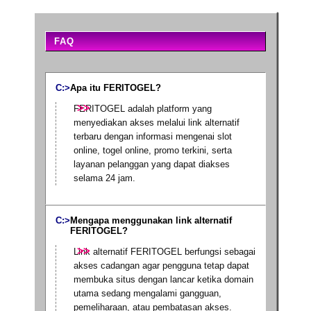
FAQ
Apa itu FERITOGEL?
FERITOGEL adalah platform yang
menyediakan akses melalui link alternatif
terbaru dengan informasi mengenai slot
online, togel online, promo terkini, serta
layanan pelanggan yang dapat diakses
selama 24 jam.
Mengapa menggunakan link alternatif
FERITOGEL?
Link alternatif FERITOGEL berfungsi sebagai
akses cadangan agar pengguna tetap dapat
membuka situs dengan lancar ketika domain
utama sedang mengalami gangguan,
pemeliharaan, atau pembatasan akses.