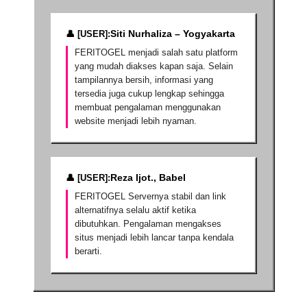
Siti Nurhaliza – Yogyakarta
FERITOGEL menjadi salah satu platform
yang mudah diakses kapan saja. Selain
tampilannya bersih, informasi yang
tersedia juga cukup lengkap sehingga
membuat pengalaman menggunakan
website menjadi lebih nyaman.
Reza Ijot., Babel
FERITOGEL Servernya stabil dan link
alternatifnya selalu aktif ketika
dibutuhkan. Pengalaman mengakses
situs menjadi lebih lancar tanpa kendala
berarti.