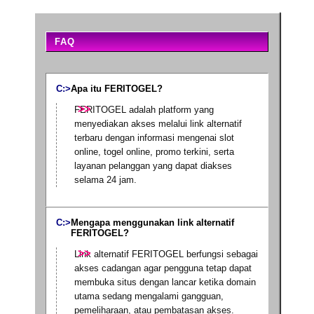
FAQ
Apa itu FERITOGEL?
FERITOGEL adalah platform yang
menyediakan akses melalui link alternatif
terbaru dengan informasi mengenai slot
online, togel online, promo terkini, serta
layanan pelanggan yang dapat diakses
selama 24 jam.
Mengapa menggunakan link alternatif
FERITOGEL?
Link alternatif FERITOGEL berfungsi sebagai
akses cadangan agar pengguna tetap dapat
membuka situs dengan lancar ketika domain
utama sedang mengalami gangguan,
pemeliharaan, atau pembatasan akses.