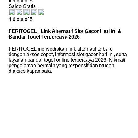
4.9 out of 5
Saldo Gratis
4.6 out of 5
FERITOGEL | Link Alternatif Slot Gacor Hari Ini &
Bandar Togel Terpercaya 2026
FERITOGEL menyediakan link alternatif terbaru
dengan akses cepat, informasi slot gacor hari ini, serta
layanan bandar togel online terpercaya 2026. Nikmati
pengalaman bermain yang responsif dan mudah
diakses kapan saja.