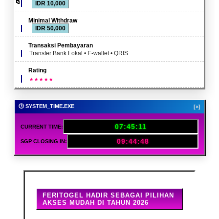
IDR 10,000
Minimal Withdraw
IDR 50,000
Transaksi Pembayaran
Transfer Bank Lokal • E-wallet • QRIS
Rating
🕒 SYSTEM_TIME.EXE
[×]
07:45:13
CURRENT TIME:
09:44:46
SGP CLOSING IN:
FERITOGEL HADIR SEBAGAI PILIHAN
AKSES MUDAH DI TAHUN 2026