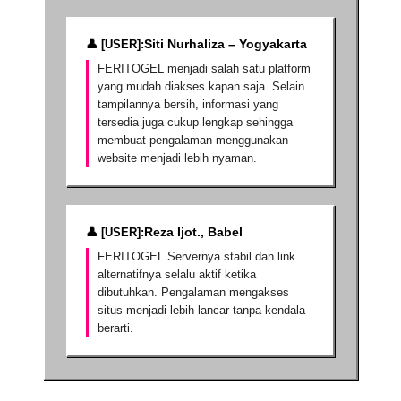
Siti Nurhaliza – Yogyakarta
FERITOGEL menjadi salah satu platform
yang mudah diakses kapan saja. Selain
tampilannya bersih, informasi yang
tersedia juga cukup lengkap sehingga
membuat pengalaman menggunakan
website menjadi lebih nyaman.
Reza Ijot., Babel
FERITOGEL Servernya stabil dan link
alternatifnya selalu aktif ketika
dibutuhkan. Pengalaman mengakses
situs menjadi lebih lancar tanpa kendala
berarti.