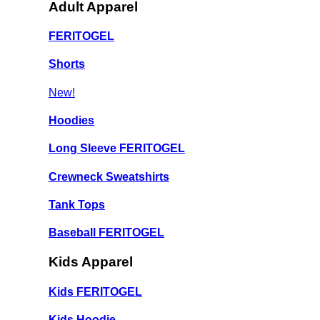
Adult Apparel
FERITOGEL
Shorts
New!
Hoodies
Long Sleeve FERITOGEL
Crewneck Sweatshirts
Tank Tops
Baseball FERITOGEL
Kids Apparel
Kids FERITOGEL
Kids Hoodie