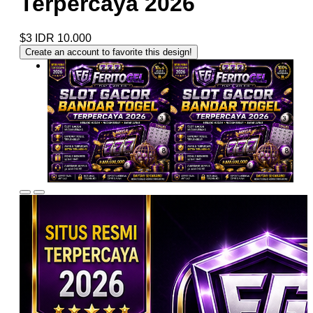
Terpercaya 2026
$3
IDR 10.000
Create an account to favorite this design!