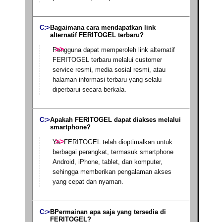
Bagaimana cara mendapatkan link
alternatif FERITOGEL terbaru?
Pengguna dapat memperoleh link alternatif
FERITOGEL terbaru melalui customer
service resmi, media sosial resmi, atau
halaman informasi terbaru yang selalu
diperbarui secara berkala.
Apakah FERITOGEL dapat diakses melalui
smartphone?
Ya. FERITOGEL telah dioptimalkan untuk
berbagai perangkat, termasuk smartphone
Android, iPhone, tablet, dan komputer,
sehingga memberikan pengalaman akses
yang cepat dan nyaman.
BPermainan apa saja yang tersedia di
FERITOGEL?