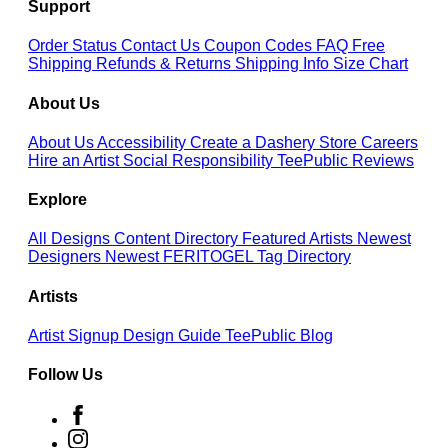
Support
Order Status
Contact Us
Coupon Codes
FAQ
Free
Shipping
Refunds & Returns
Shipping Info
Size Chart
About Us
About Us
Accessibility
Create a Dashery Store
Careers
Hire an Artist
Social Responsibility
TeePublic Reviews
Explore
All Designs
Content Directory
Featured Artists
Newest
Designers
Newest FERITOGEL
Tag Directory
Artists
Artist Signup
Design Guide
TeePublic Blog
Follow Us