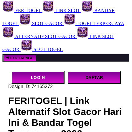
FERITOGEL
LINK SLOT
BANDAR
TOGEL
SLOT GACOR
TOGEL TERPERCAYA
ALTERNATIF SLOT GACOR
LINK SLOT
GACOR
SLOT TOGEL
FERITOGEL menyediakan link alternatif terbaru denga
📢 SYSTEM INFO:
LOGIN
DAFTAR
Design ID: 74165272
FERITOGEL | Link
Alternatif Slot Gacor Hari
Ini & Bandar Togel