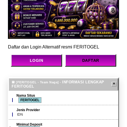
Daftar dan Login Alternatif resmi FERITOGEL
LOGIN
DAFTAR
INFORMASI LENGKAP
FERITOGEL
Nama Situs
FERITOGEL
Jenis Provider
IDN
Minimal Deposit