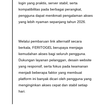
login yang praktis, server stabil, serta
kompatibilitas pada berbagai perangkat,
pengguna dapat menikmati pengalaman akses
yang lebih nyaman sepanjang tahun 2026.
Melalui pembaruan link alternatif secara
berkala, FERITOGEL berupaya menjaga
kemudahan akses bagi seluruh pengguna.
Dukungan layanan pelanggan, desain website
yang responsif, serta fokus pada keamanan
menjadi beberapa faktor yang membuat
platform ini banyak dicari oleh pengguna yang
menginginkan akses cepat dan stabil setiap
hari.