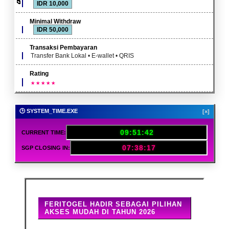
IDR 10,000
Minimal Withdraw
IDR 50,000
Transaksi Pembayaran
Transfer Bank Lokal • E-wallet • QRIS
Rating
🕒 SYSTEM_TIME.EXE
[×]
09:51:44
CURRENT TIME:
07:38:15
SGP CLOSING IN:
FERITOGEL HADIR SEBAGAI PILIHAN
AKSES MUDAH DI TAHUN 2026