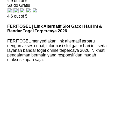
4.9 out of 5
Saldo Gratis
4.6 out of 5
FERITOGEL | Link Alternatif Slot Gacor Hari Ini &
Bandar Togel Terpercaya 2026
FERITOGEL menyediakan link alternatif terbaru
dengan akses cepat, informasi slot gacor hari ini, serta
layanan bandar togel online terpercaya 2026. Nikmati
pengalaman bermain yang responsif dan mudah
diakses kapan saja.