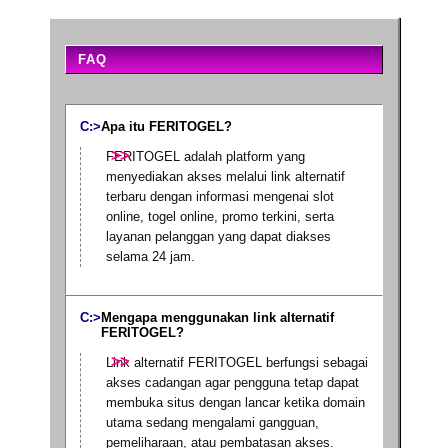
FAQ
Apa itu FERITOGEL?
FERITOGEL adalah platform yang
menyediakan akses melalui link alternatif
terbaru dengan informasi mengenai slot
online, togel online, promo terkini, serta
layanan pelanggan yang dapat diakses
selama 24 jam.
Mengapa menggunakan link alternatif
FERITOGEL?
Link alternatif FERITOGEL berfungsi sebagai
akses cadangan agar pengguna tetap dapat
membuka situs dengan lancar ketika domain
utama sedang mengalami gangguan,
pemeliharaan, atau pembatasan akses.