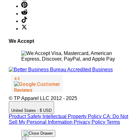
We Accept
© TP Apparel LLC 2012 - 2025
United States - $ USD
Product Safety
Intellectual Property Policy
CA: Do Not
Sell My Personal Information
Privacy Policy
Terms