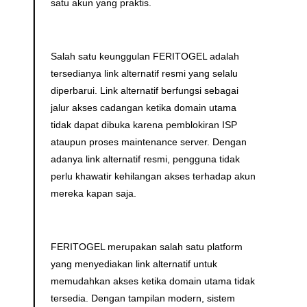
satu akun yang praktis.
Salah satu keunggulan FERITOGEL adalah
tersedianya link alternatif resmi yang selalu
diperbarui. Link alternatif berfungsi sebagai
jalur akses cadangan ketika domain utama
tidak dapat dibuka karena pemblokiran ISP
ataupun proses maintenance server. Dengan
adanya link alternatif resmi, pengguna tidak
perlu khawatir kehilangan akses terhadap akun
mereka kapan saja.
FERITOGEL merupakan salah satu platform
yang menyediakan link alternatif untuk
memudahkan akses ketika domain utama tidak
tersedia. Dengan tampilan modern, sistem