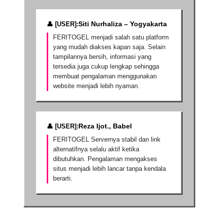
Siti Nurhaliza – Yogyakarta
FERITOGEL menjadi salah satu platform
yang mudah diakses kapan saja. Selain
tampilannya bersih, informasi yang
tersedia juga cukup lengkap sehingga
membuat pengalaman menggunakan
website menjadi lebih nyaman.
Reza Ijot., Babel
FERITOGEL Servernya stabil dan link
alternatifnya selalu aktif ketika
dibutuhkan. Pengalaman mengakses
situs menjadi lebih lancar tanpa kendala
berarti.