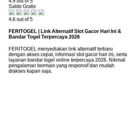
4.9 out of 5
Saldo Gratis
4.6 out of 5
FERITOGEL | Link Alternatif Slot Gacor Hari Ini &
Bandar Togel Terpercaya 2026
FERITOGEL menyediakan link alternatif terbaru
dengan akses cepat, informasi slot gacor hari ini, serta
layanan bandar togel online terpercaya 2026. Nikmati
pengalaman bermain yang responsif dan mudah
diakses kapan saja.