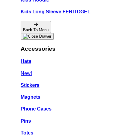
Kids Long Sleeve FERITOGEL
Back To Menu
Accessories
Hats
New!
Stickers
Magnets
Phone Cases
Pins
Totes