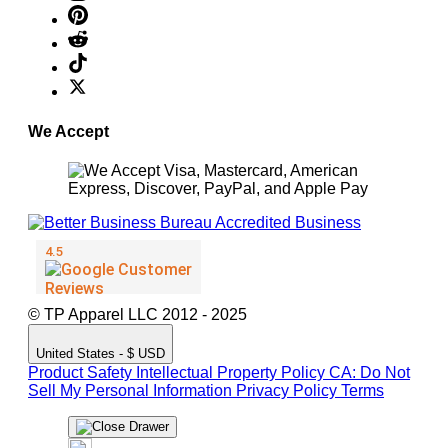
We Accept
© TP Apparel LLC 2012 - 2025
United States - $ USD
Product Safety
Intellectual Property Policy
CA: Do Not
Sell My Personal Information
Privacy Policy
Terms