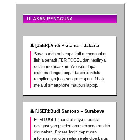
ULASAN PENGGUNA
Andi Pratama – Jakarta
Saya sudah beberapa kali menggunakan
link alternatif FERITOGEL dan hasilnya
selalu memuaskan. Website dapat
diakses dengan cepat tanpa kendala,
tampilannya juga sangat responsif baik
melalui smartphone maupun laptop.
Budi Santoso – Surabaya
FERITOGEL menurut saya memiliki
navigasi yang sederhana sehingga mudah
digunakan. Proses login cepat dan
informasi yang tersedia selalu diperbarui.