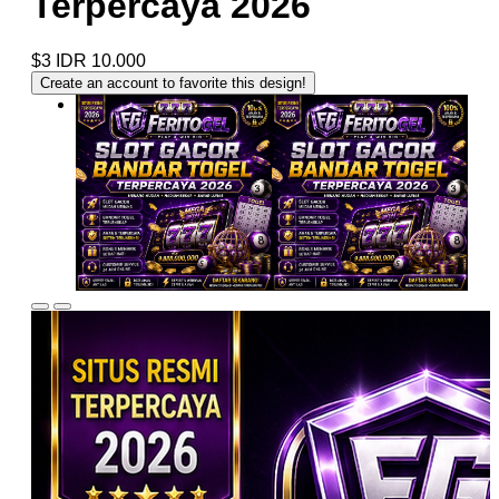
Terpercaya 2026
$3
IDR 10.000
Create an account to favorite this design!