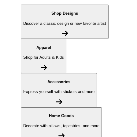
Shop Designs
Discover a classic design or new favorite artist
Apparel
Shop for Adults & Kids
Accessories
Express yourself with stickers and more
Home Goods
Decorate with pillows, tapestries, and more