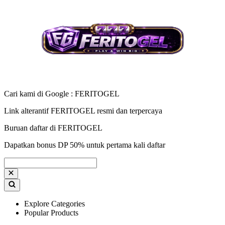
Cari kami di Google : FERITOGEL
Link alterantif FERITOGEL resmi dan terpercaya
Buruan daftar di FERITOGEL
Dapatkan bonus DP 50% untuk pertama kali daftar
Explore Categories
Popular Products