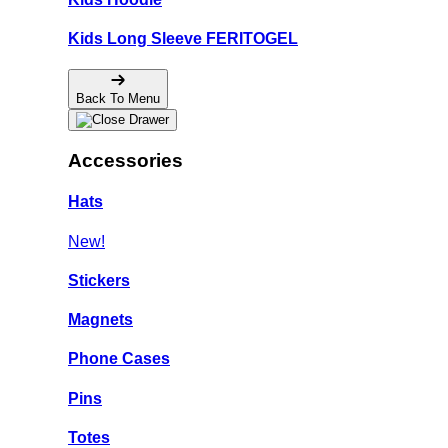
Kids Long Sleeve FERITOGEL
Back To Menu
Accessories
Hats
New!
Stickers
Magnets
Phone Cases
Pins
Totes