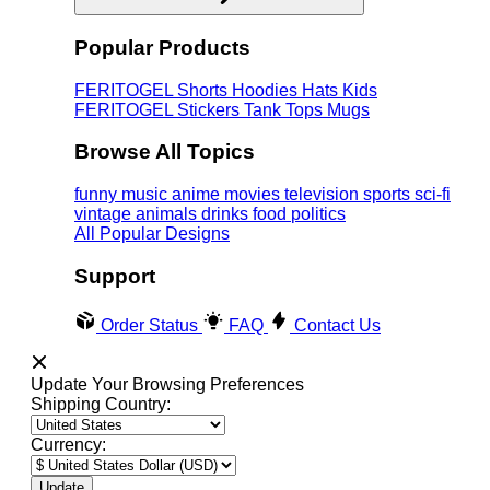
Popular Products
FERITOGEL
Shorts
Hoodies
Hats
Kids
FERITOGEL
Stickers
Tank Tops
Mugs
Browse All Topics
funny
music
anime
movies
television
sports
sci-fi
vintage
animals
drinks
food
politics
All Popular Designs
Support
Order Status
FAQ
Contact Us
Update Your Browsing Preferences
Shipping Country:
Currency: