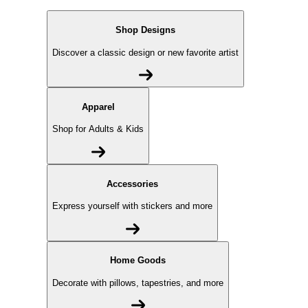
Shop Designs
Discover a classic design or new favorite artist
Apparel
Shop for Adults & Kids
Accessories
Express yourself with stickers and more
Home Goods
Decorate with pillows, tapestries, and more