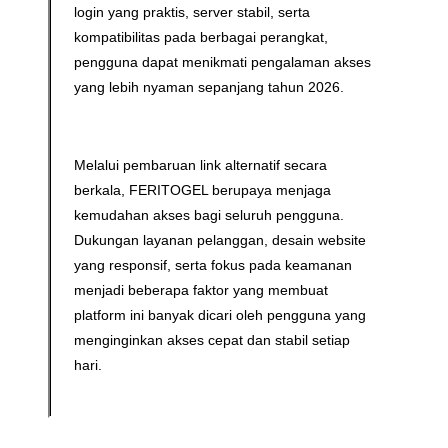
login yang praktis, server stabil, serta
kompatibilitas pada berbagai perangkat,
pengguna dapat menikmati pengalaman akses
yang lebih nyaman sepanjang tahun 2026.
Melalui pembaruan link alternatif secara
berkala, FERITOGEL berupaya menjaga
kemudahan akses bagi seluruh pengguna.
Dukungan layanan pelanggan, desain website
yang responsif, serta fokus pada keamanan
menjadi beberapa faktor yang membuat
platform ini banyak dicari oleh pengguna yang
menginginkan akses cepat dan stabil setiap
hari.