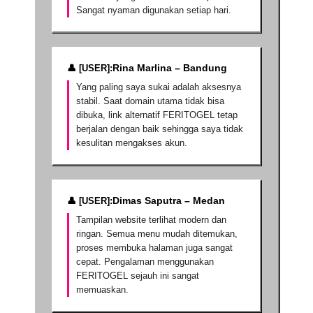
Sangat nyaman digunakan setiap hari.
Rina Marlina – Bandung
Yang paling saya sukai adalah aksesnya
stabil. Saat domain utama tidak bisa
dibuka, link alternatif FERITOGEL tetap
berjalan dengan baik sehingga saya tidak
kesulitan mengakses akun.
Dimas Saputra – Medan
Tampilan website terlihat modern dan
ringan. Semua menu mudah ditemukan,
proses membuka halaman juga sangat
cepat. Pengalaman menggunakan
FERITOGEL sejauh ini sangat
memuaskan.