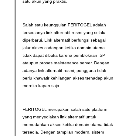
satu akun yang praktis.
Salah satu keunggulan FERITOGEL adalah
tersedianya link alternatif resmi yang selalu
diperbarui. Link alternatif berfungsi sebagai
jalur akses cadangan ketika domain utama
tidak dapat dibuka karena pemblokiran ISP
ataupun proses maintenance server. Dengan
adanya link alternatif resmi, pengguna tidak
perlu khawatir kehilangan akses terhadap akun
mereka kapan saja.
FERITOGEL merupakan salah satu platform
yang menyediakan link alternatif untuk
memudahkan akses ketika domain utama tidak
tersedia. Dengan tampilan modern, sistem