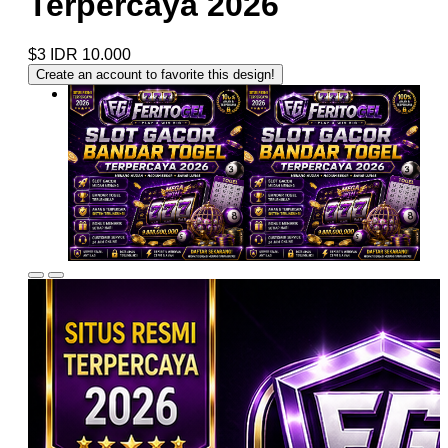
Terpercaya 2026
$3
IDR 10.000
Create an account to favorite this design!