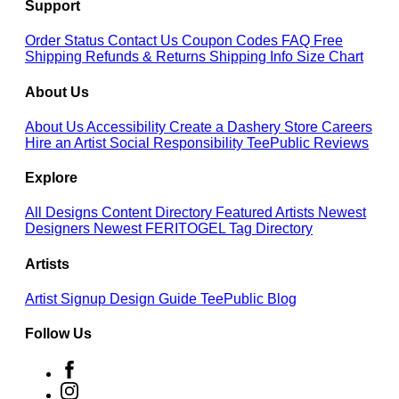
Support
Order Status
Contact Us
Coupon Codes
FAQ
Free
Shipping
Refunds & Returns
Shipping Info
Size Chart
About Us
About Us
Accessibility
Create a Dashery Store
Careers
Hire an Artist
Social Responsibility
TeePublic Reviews
Explore
All Designs
Content Directory
Featured Artists
Newest
Designers
Newest FERITOGEL
Tag Directory
Artists
Artist Signup
Design Guide
TeePublic Blog
Follow Us