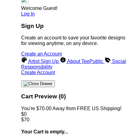
Welcome Guest!
Log In
Sign Up
Create an account to save your favorite designs
for viewing anytime, on any device.
Create an Account
Artist Sign Up
About TeePublic
Social
Responsibility
Create Account
Cart Preview (0)
You're
$70.00
Away from
FREE US Shipping!
$0
$70
Your Cart is empty...