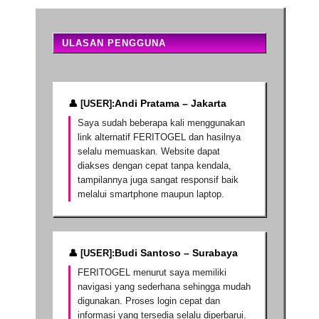
ULASAN PENGGUNA
Andi Pratama – Jakarta
Saya sudah beberapa kali menggunakan
link alternatif FERITOGEL dan hasilnya
selalu memuaskan. Website dapat
diakses dengan cepat tanpa kendala,
tampilannya juga sangat responsif baik
melalui smartphone maupun laptop.
Budi Santoso – Surabaya
FERITOGEL menurut saya memiliki
navigasi yang sederhana sehingga mudah
digunakan. Proses login cepat dan
informasi yang tersedia selalu diperbarui.