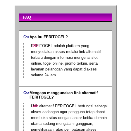
FAQ
Apa itu FERITOGEL?
FERITOGEL adalah platform yang
menyediakan akses melalui link alternatif
terbaru dengan informasi mengenai slot
online, togel online, promo terkini, serta
layanan pelanggan yang dapat diakses
selama 24 jam.
Mengapa menggunakan link alternatif
FERITOGEL?
Link alternatif FERITOGEL berfungsi sebagai
akses cadangan agar pengguna tetap dapat
membuka situs dengan lancar ketika domain
utama sedang mengalami gangguan,
pemeliharaan, atau pembatasan akses.