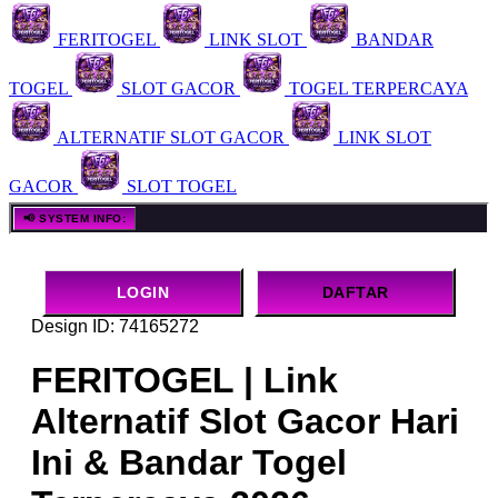
FERITOGEL
LINK SLOT
BANDAR
TOGEL
SLOT GACOR
TOGEL TERPERCAYA
ALTERNATIF SLOT GACOR
LINK SLOT
GACOR
SLOT TOGEL
FERITOGEL menyediakan link alternatif terbaru dengan 
📢 SYSTEM INFO:
LOGIN
DAFTAR
Design ID: 74165272
FERITOGEL | Link
Alternatif Slot Gacor Hari
Ini & Bandar Togel