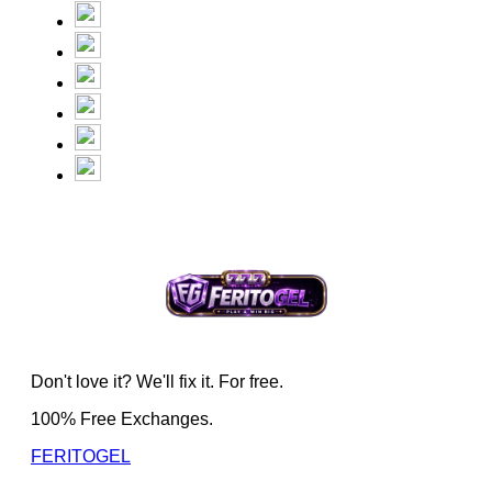
Don't love it? We'll fix it. For free.
100% Free Exchanges.
FERITOGEL