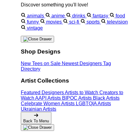
Discover something you'll love!
animals
anime
drinks
fantasy
food
funny
movies
sci-fi
sports
television
vintage
Shop Designs
New Tees on Sale
Newest Designers
Tag
Directory
Artist Collections
Featured Designers
Artists to Watch
Creators to
Watch
AAPI Artists
BIPOC Artists
Black Artists
Celebrate Women Artists
LGBTQIA Artists
Ukrainian Artists
Back To Menu