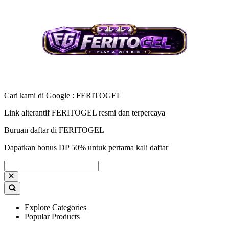
Cari kami di Google : FERITOGEL
Link alterantif FERITOGEL resmi dan terpercaya
Buruan daftar di FERITOGEL
Dapatkan bonus DP 50% untuk pertama kali daftar
Explore Categories
Popular Products