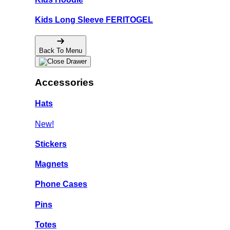
Kids Long Sleeve FERITOGEL
Back To Menu
Accessories
Hats
New!
Stickers
Magnets
Phone Cases
Pins
Totes