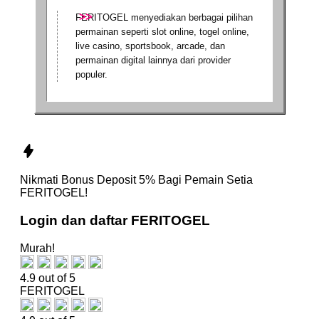
FERITOGEL menyediakan berbagai pilihan
permainan seperti slot online, togel online,
live casino, sportsbook, arcade, dan
permainan digital lainnya dari provider
populer.
Nikmati
Bonus Deposit 5%
Bagi Pemain Setia
FERITOGEL!
Login dan daftar FERITOGEL
Murah!
4.9 out of 5
FERITOGEL