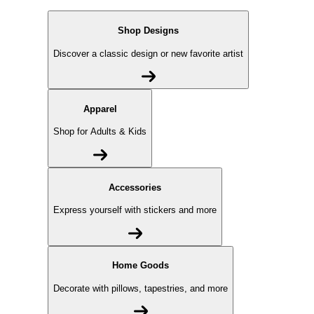
Shop Designs
Discover a classic design or new favorite artist
Apparel
Shop for Adults & Kids
Accessories
Express yourself with stickers and more
Home Goods
Decorate with pillows, tapestries, and more