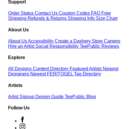
Support
Order Status
Contact Us
Coupon Codes
FAQ
Free
Shipping
Refunds & Returns
Shipping Info
Size Chart
About Us
About Us
Accessibility
Create a Dashery Store
Careers
Hire an Artist
Social Responsibility
TeePublic Reviews
Explore
All Designs
Content Directory
Featured Artists
Newest
Designers
Newest FERITOGEL
Tag Directory
Artists
Artist Signup
Design Guide
TeePublic Blog
Follow Us