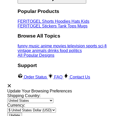
Popular Products
FERITOGEL
Shorts
Hoodies
Hats
Kids
FERITOGEL
Stickers
Tank Tops
Mugs
Browse All Topics
funny
music
anime
movies
television
sports
sci-fi
vintage
animals
drinks
food
politics
All Popular Designs
Support
Order Status
FAQ
Contact Us
Update Your Browsing Preferences
Shipping Country:
Currency: