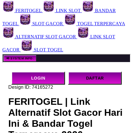
FERITOGEL
LINK SLOT
BANDAR
TOGEL
SLOT GACOR
TOGEL TERPERCAYA
ALTERNATIF SLOT GACOR
LINK SLOT
GACOR
SLOT TOGEL
FERITOGEL menyediakan link alternatif terbaru dengan 
📢 SYSTEM INFO:
LOGIN
DAFTAR
Design ID: 74165272
FERITOGEL | Link
Alternatif Slot Gacor Hari
Ini & Bandar Togel