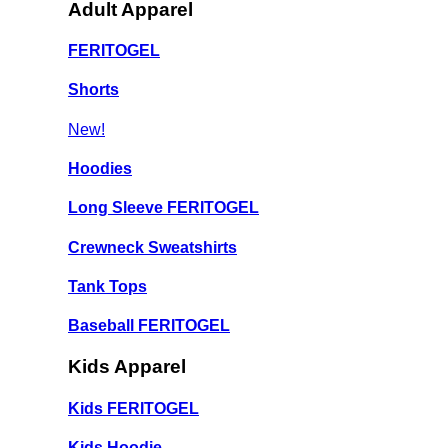
Adult Apparel
FERITOGEL
Shorts
New!
Hoodies
Long Sleeve FERITOGEL
Crewneck Sweatshirts
Tank Tops
Baseball FERITOGEL
Kids Apparel
Kids FERITOGEL
Kids Hoodie