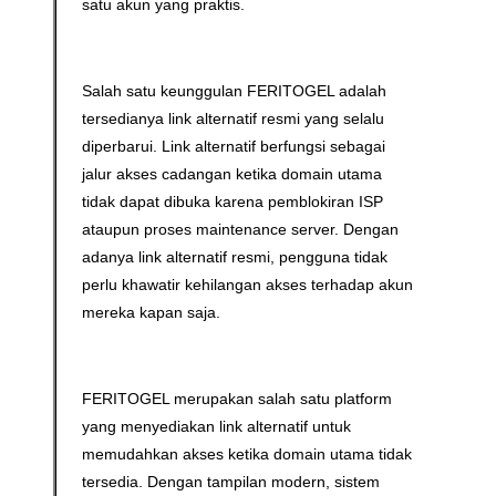
satu akun yang praktis.
Salah satu keunggulan FERITOGEL adalah
tersedianya link alternatif resmi yang selalu
diperbarui. Link alternatif berfungsi sebagai
jalur akses cadangan ketika domain utama
tidak dapat dibuka karena pemblokiran ISP
ataupun proses maintenance server. Dengan
adanya link alternatif resmi, pengguna tidak
perlu khawatir kehilangan akses terhadap akun
mereka kapan saja.
FERITOGEL merupakan salah satu platform
yang menyediakan link alternatif untuk
memudahkan akses ketika domain utama tidak
tersedia. Dengan tampilan modern, sistem