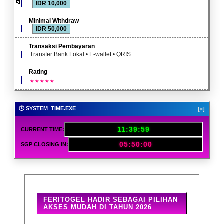
IDR 10,000
Minimal Withdraw
IDR 50,000
Transaksi Pembayaran
Transfer Bank Lokal • E-wallet • QRIS
Rating
🕒 SYSTEM_TIME.EXE
[×]
11:40:01
CURRENT TIME:
05:49:58
SGP CLOSING IN:
FERITOGEL HADIR SEBAGAI PILIHAN
AKSES MUDAH DI TAHUN 2026