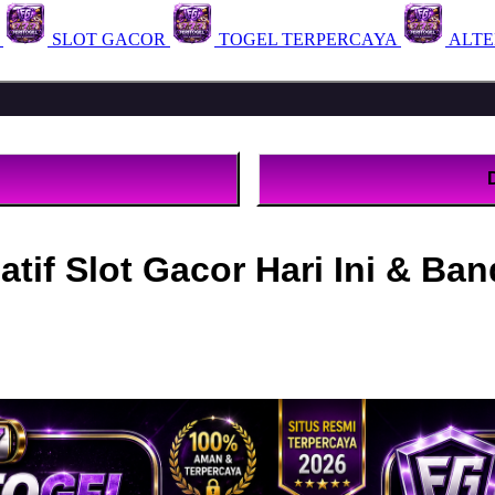
SLOT GACOR
TOGEL TERPERCAYA
ALTE
tif Slot Gacor Hari Ini & Ba