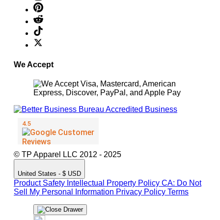
We Accept
© TP Apparel LLC 2012 - 2025
United States - $ USD
Product Safety
Intellectual Property Policy
CA: Do Not
Sell My Personal Information
Privacy Policy
Terms