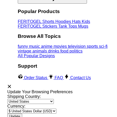
Popular Products
FERITOGEL
Shorts
Hoodies
Hats
Kids
FERITOGEL
Stickers
Tank Tops
Mugs
Browse All Topics
funny
music
anime
movies
television
sports
sci-fi
vintage
animals
drinks
food
politics
All Popular Designs
Support
Order Status
FAQ
Contact Us
Update Your Browsing Preferences
Shipping Country:
Currency: