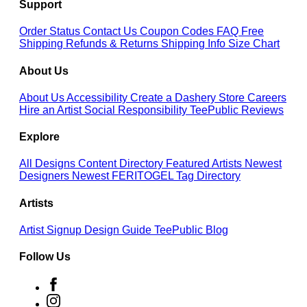
Support
Order Status
Contact Us
Coupon Codes
FAQ
Free
Shipping
Refunds & Returns
Shipping Info
Size Chart
About Us
About Us
Accessibility
Create a Dashery Store
Careers
Hire an Artist
Social Responsibility
TeePublic Reviews
Explore
All Designs
Content Directory
Featured Artists
Newest
Designers
Newest FERITOGEL
Tag Directory
Artists
Artist Signup
Design Guide
TeePublic Blog
Follow Us