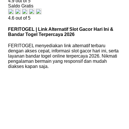
4.9 out of 5
Saldo Gratis
4.6 out of 5
FERITOGEL | Link Alternatif Slot Gacor Hari Ini &
Bandar Togel Terpercaya 2026
FERITOGEL menyediakan link alternatif terbaru
dengan akses cepat, informasi slot gacor hari ini, serta
layanan bandar togel online terpercaya 2026. Nikmati
pengalaman bermain yang responsif dan mudah
diakses kapan saja.