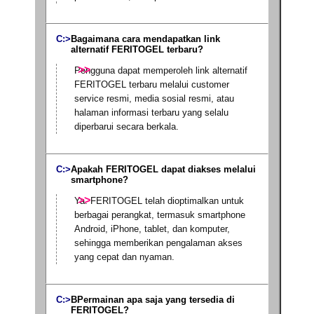
Bagaimana cara mendapatkan link
alternatif FERITOGEL terbaru?
Pengguna dapat memperoleh link alternatif
FERITOGEL terbaru melalui customer
service resmi, media sosial resmi, atau
halaman informasi terbaru yang selalu
diperbarui secara berkala.
Apakah FERITOGEL dapat diakses melalui
smartphone?
Ya. FERITOGEL telah dioptimalkan untuk
berbagai perangkat, termasuk smartphone
Android, iPhone, tablet, dan komputer,
sehingga memberikan pengalaman akses
yang cepat dan nyaman.
BPermainan apa saja yang tersedia di
FERITOGEL?