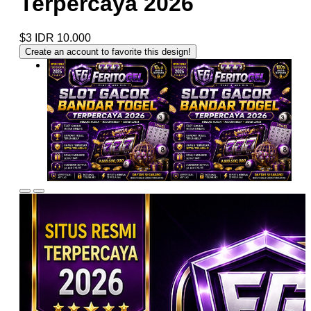
Terpercaya 2026
$3
IDR 10.000
Create an account to favorite this design!