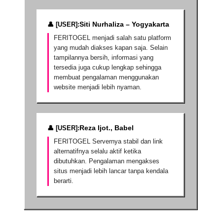
Siti Nurhaliza – Yogyakarta
FERITOGEL menjadi salah satu platform
yang mudah diakses kapan saja. Selain
tampilannya bersih, informasi yang
tersedia juga cukup lengkap sehingga
membuat pengalaman menggunakan
website menjadi lebih nyaman.
Reza Ijot., Babel
FERITOGEL Servernya stabil dan link
alternatifnya selalu aktif ketika
dibutuhkan. Pengalaman mengakses
situs menjadi lebih lancar tanpa kendala
berarti.