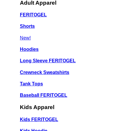
Adult Apparel
FERITOGEL
Shorts
New!
Hoodies
Long Sleeve FERITOGEL
Crewneck Sweatshirts
Tank Tops
Baseball FERITOGEL
Kids Apparel
Kids FERITOGEL
Kids Hoodie