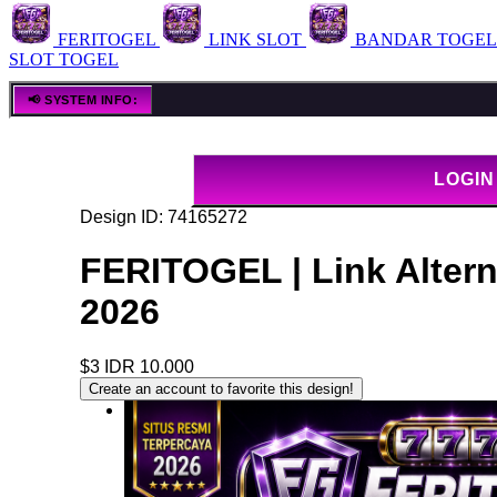
FERITOGEL
LINK SLOT
BANDAR TOGEL
SLOT TOGEL
📢 SYSTEM INFO:
LOGIN
Design ID: 74165272
FERITOGEL | Link Alterna
2026
$3
IDR 10.000
Create an account to favorite this design!