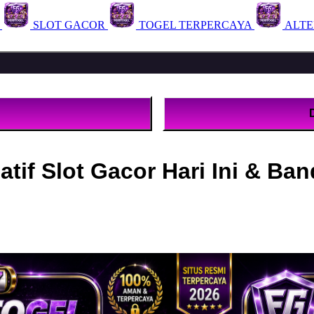
SLOT GACOR
TOGEL TERPERCAYA
ALTE
tif Slot Gacor Hari Ini & Ba