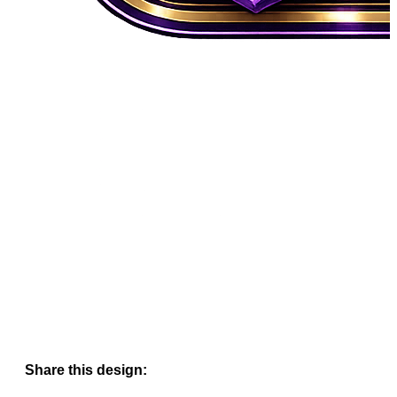
Share this design: