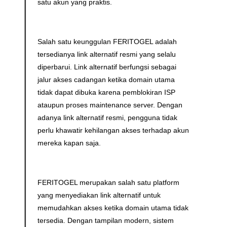
satu akun yang praktis.
Salah satu keunggulan FERITOGEL adalah
tersedianya link alternatif resmi yang selalu
diperbarui. Link alternatif berfungsi sebagai
jalur akses cadangan ketika domain utama
tidak dapat dibuka karena pemblokiran ISP
ataupun proses maintenance server. Dengan
adanya link alternatif resmi, pengguna tidak
perlu khawatir kehilangan akses terhadap akun
mereka kapan saja.
FERITOGEL merupakan salah satu platform
yang menyediakan link alternatif untuk
memudahkan akses ketika domain utama tidak
tersedia. Dengan tampilan modern, sistem