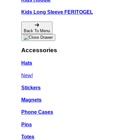
Kids Long Sleeve FERITOGEL
Back To Menu
Accessories
Hats
New!
Stickers
Magnets
Phone Cases
Pins
Totes