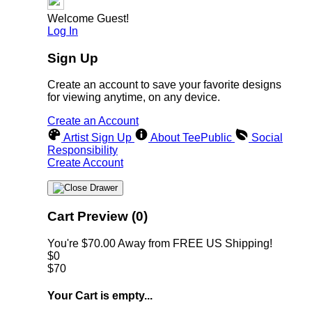
Welcome Guest!
Log In
Sign Up
Create an account to save your favorite designs
for viewing anytime, on any device.
Create an Account
Artist Sign Up
About TeePublic
Social
Responsibility
Create Account
Cart Preview (0)
You're
$70.00
Away from
FREE US Shipping!
$0
$70
Your Cart is empty...