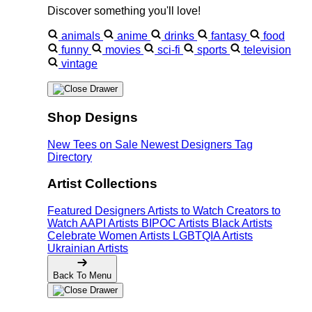
Discover something you'll love!
animals
anime
drinks
fantasy
food
funny
movies
sci-fi
sports
television
vintage
Shop Designs
New Tees on Sale
Newest Designers
Tag
Directory
Artist Collections
Featured Designers
Artists to Watch
Creators to
Watch
AAPI Artists
BIPOC Artists
Black Artists
Celebrate Women Artists
LGBTQIA Artists
Ukrainian Artists
Back To Menu