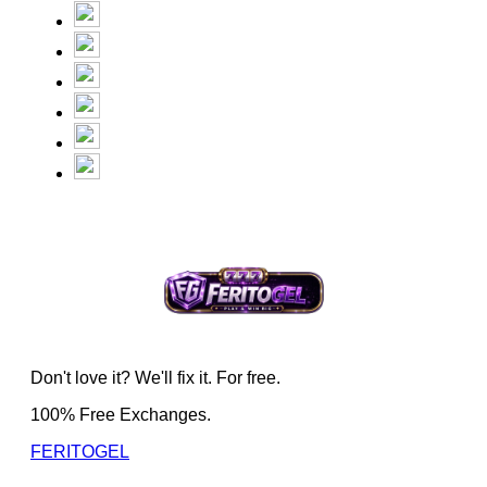
Don't love it? We'll fix it. For free.
100% Free Exchanges.
FERITOGEL