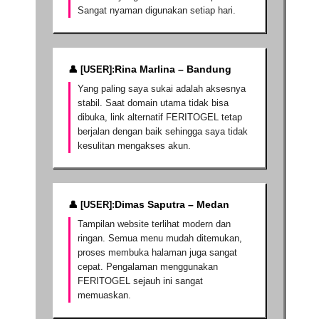
Sangat nyaman digunakan setiap hari.
Rina Marlina – Bandung
Yang paling saya sukai adalah aksesnya
stabil. Saat domain utama tidak bisa
dibuka, link alternatif FERITOGEL tetap
berjalan dengan baik sehingga saya tidak
kesulitan mengakses akun.
Dimas Saputra – Medan
Tampilan website terlihat modern dan
ringan. Semua menu mudah ditemukan,
proses membuka halaman juga sangat
cepat. Pengalaman menggunakan
FERITOGEL sejauh ini sangat
memuaskan.