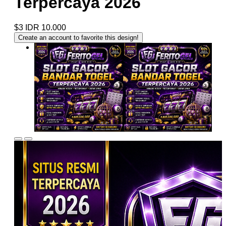
Terpercaya 2026
$3
IDR 10.000
Create an account to favorite this design!