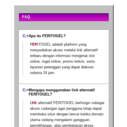
FAQ
Apa itu FERITOGEL?
FERITOGEL adalah platform yang
menyediakan akses melalui link alternatif
terbaru dengan informasi mengenai slot
online, togel online, promo terkini, serta
layanan pelanggan yang dapat diakses
selama 24 jam.
Mengapa menggunakan link alternatif
FERITOGEL?
Link alternatif FERITOGEL berfungsi sebagai
akses cadangan agar pengguna tetap dapat
membuka situs dengan lancar ketika domain
utama sedang mengalami gangguan,
pemeliharaan, atau pembatasan akses.