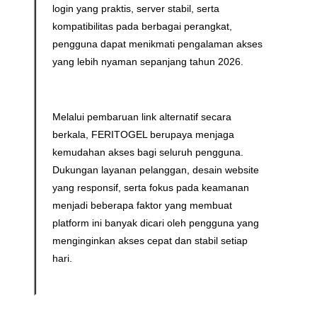
login yang praktis, server stabil, serta
kompatibilitas pada berbagai perangkat,
pengguna dapat menikmati pengalaman akses
yang lebih nyaman sepanjang tahun 2026.
Melalui pembaruan link alternatif secara
berkala, FERITOGEL berupaya menjaga
kemudahan akses bagi seluruh pengguna.
Dukungan layanan pelanggan, desain website
yang responsif, serta fokus pada keamanan
menjadi beberapa faktor yang membuat
platform ini banyak dicari oleh pengguna yang
menginginkan akses cepat dan stabil setiap
hari.