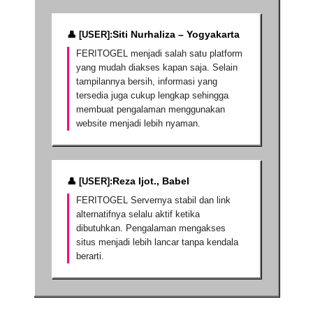
Siti Nurhaliza – Yogyakarta
FERITOGEL menjadi salah satu platform
yang mudah diakses kapan saja. Selain
tampilannya bersih, informasi yang
tersedia juga cukup lengkap sehingga
membuat pengalaman menggunakan
website menjadi lebih nyaman.
Reza Ijot., Babel
FERITOGEL Servernya stabil dan link
alternatifnya selalu aktif ketika
dibutuhkan. Pengalaman mengakses
situs menjadi lebih lancar tanpa kendala
berarti.