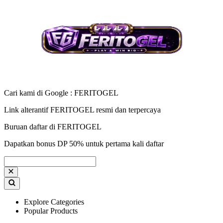
Cari kami di Google : FERITOGEL
Link alterantif FERITOGEL resmi dan terpercaya
Buruan daftar di FERITOGEL
Dapatkan bonus DP 50% untuk pertama kali daftar
Explore Categories
Popular Products