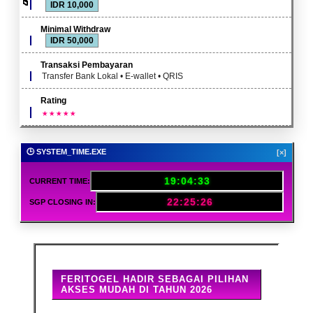
IDR 10,000
Minimal Withdraw
IDR 50,000
Transaksi Pembayaran
Transfer Bank Lokal • E-wallet • QRIS
Rating
🕒 SYSTEM_TIME.EXE
[×]
19:04:35
CURRENT TIME:
22:25:24
SGP CLOSING IN:
FERITOGEL HADIR SEBAGAI PILIHAN
AKSES MUDAH DI TAHUN 2026