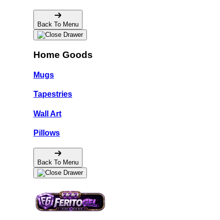
Back To Menu
Home Goods
Mugs
Tapestries
Wall Art
Pillows
Back To Menu