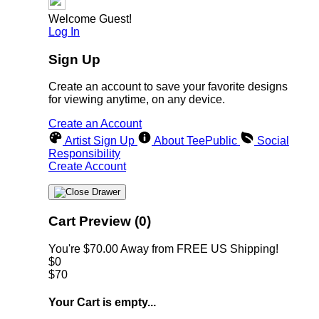
Welcome Guest!
Log In
Sign Up
Create an account to save your favorite designs
for viewing anytime, on any device.
Create an Account
Artist Sign Up
About TeePublic
Social
Responsibility
Create Account
Cart Preview (0)
You're
$70.00
Away from
FREE US Shipping!
$0
$70
Your Cart is empty...