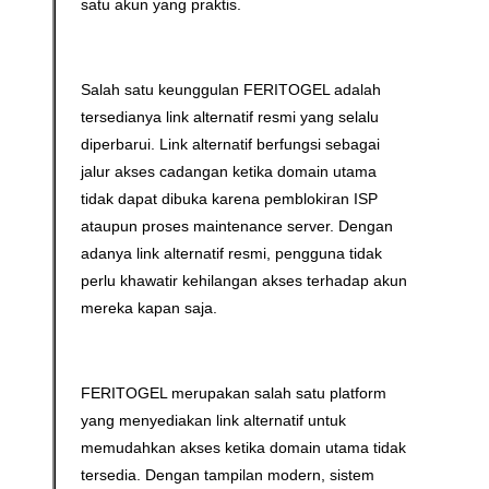
satu akun yang praktis.
Salah satu keunggulan FERITOGEL adalah
tersedianya link alternatif resmi yang selalu
diperbarui. Link alternatif berfungsi sebagai
jalur akses cadangan ketika domain utama
tidak dapat dibuka karena pemblokiran ISP
ataupun proses maintenance server. Dengan
adanya link alternatif resmi, pengguna tidak
perlu khawatir kehilangan akses terhadap akun
mereka kapan saja.
FERITOGEL merupakan salah satu platform
yang menyediakan link alternatif untuk
memudahkan akses ketika domain utama tidak
tersedia. Dengan tampilan modern, sistem