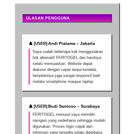
ULASAN PENGGUNA
Andi Pratama – Jakarta
Saya sudah beberapa kali menggunakan
link alternatif FERITOGEL dan hasilnya
selalu memuaskan. Website dapat
diakses dengan cepat tanpa kendala,
tampilannya juga sangat responsif baik
melalui smartphone maupun laptop.
Budi Santoso – Surabaya
FERITOGEL menurut saya memiliki
navigasi yang sederhana sehingga mudah
digunakan. Proses login cepat dan
informasi yang tersedia selalu diperbarui.