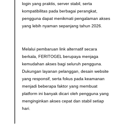
login yang praktis, server stabil, serta
kompatibilitas pada berbagai perangkat,
pengguna dapat menikmati pengalaman akses
yang lebih nyaman sepanjang tahun 2026.
Melalui pembaruan link alternatif secara
berkala, FERITOGEL berupaya menjaga
kemudahan akses bagi seluruh pengguna.
Dukungan layanan pelanggan, desain website
yang responsif, serta fokus pada keamanan
menjadi beberapa faktor yang membuat
platform ini banyak dicari oleh pengguna yang
menginginkan akses cepat dan stabil setiap
hari.