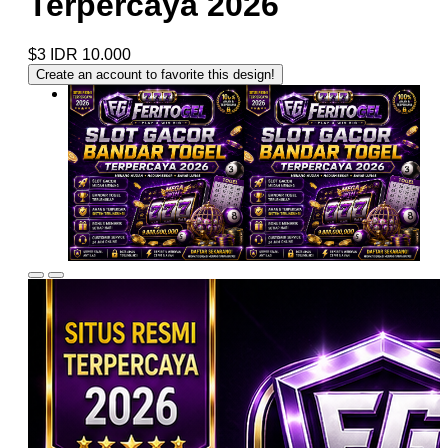
Terpercaya 2026
$3
IDR 10.000
Create an account to favorite this design!