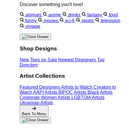
Discover something you'll love!
animals
anime
drinks
fantasy
food
funny
movies
sci-fi
sports
television
vintage
Shop Designs
New Tees on Sale
Newest Designers
Tag
Directory
Artist Collections
Featured Designers
Artists to Watch
Creators to
Watch
AAPI Artists
BIPOC Artists
Black Artists
Celebrate Women Artists
LGBTQIA Artists
Ukrainian Artists
Back To Menu