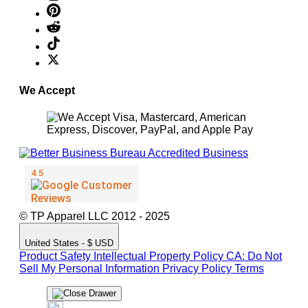
We Accept
© TP Apparel LLC 2012 - 2025
United States - $ USD
Product Safety
Intellectual Property Policy
CA: Do Not
Sell My Personal Information
Privacy Policy
Terms