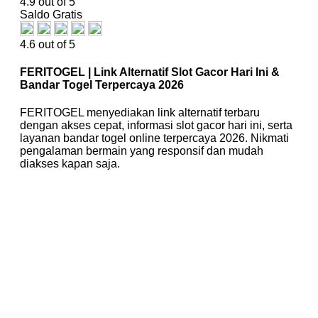
4.9 out of 5
Saldo Gratis
4.6 out of 5
FERITOGEL | Link Alternatif Slot Gacor Hari Ini &
Bandar Togel Terpercaya 2026
FERITOGEL menyediakan link alternatif terbaru
dengan akses cepat, informasi slot gacor hari ini, serta
layanan bandar togel online terpercaya 2026. Nikmati
pengalaman bermain yang responsif dan mudah
diakses kapan saja.