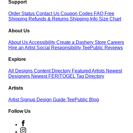
Support
Order Status
Contact Us
Coupon Codes
FAQ
Free
Shipping
Refunds & Returns
Shipping Info
Size Chart
About Us
About Us
Accessibility
Create a Dashery Store
Careers
Hire an Artist
Social Responsibility
TeePublic Reviews
Explore
All Designs
Content Directory
Featured Artists
Newest
Designers
Newest FERITOGEL
Tag Directory
Artists
Artist Signup
Design Guide
TeePublic Blog
Follow Us