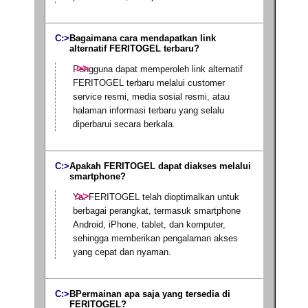
Bagaimana cara mendapatkan link
alternatif FERITOGEL terbaru?
Pengguna dapat memperoleh link alternatif
FERITOGEL terbaru melalui customer
service resmi, media sosial resmi, atau
halaman informasi terbaru yang selalu
diperbarui secara berkala.
Apakah FERITOGEL dapat diakses melalui
smartphone?
Ya. FERITOGEL telah dioptimalkan untuk
berbagai perangkat, termasuk smartphone
Android, iPhone, tablet, dan komputer,
sehingga memberikan pengalaman akses
yang cepat dan nyaman.
BPermainan apa saja yang tersedia di
FERITOGEL?