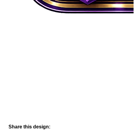
Share this design: