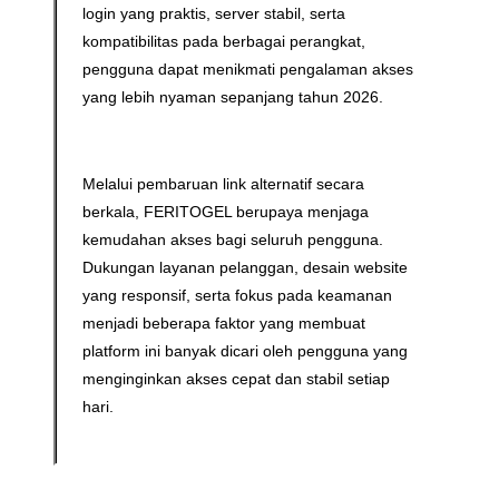
login yang praktis, server stabil, serta
kompatibilitas pada berbagai perangkat,
pengguna dapat menikmati pengalaman akses
yang lebih nyaman sepanjang tahun 2026.
Melalui pembaruan link alternatif secara
berkala, FERITOGEL berupaya menjaga
kemudahan akses bagi seluruh pengguna.
Dukungan layanan pelanggan, desain website
yang responsif, serta fokus pada keamanan
menjadi beberapa faktor yang membuat
platform ini banyak dicari oleh pengguna yang
menginginkan akses cepat dan stabil setiap
hari.