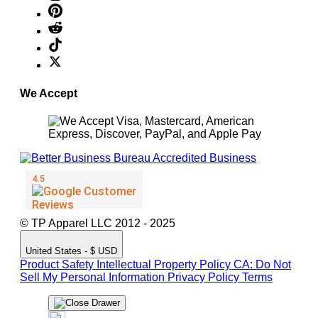
We Accept
© TP Apparel LLC 2012 - 2025
United States - $ USD
Product Safety
Intellectual Property Policy
CA: Do Not
Sell My Personal Information
Privacy Policy
Terms