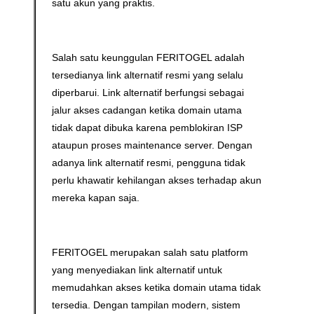
satu akun yang praktis.
Salah satu keunggulan FERITOGEL adalah
tersedianya link alternatif resmi yang selalu
diperbarui. Link alternatif berfungsi sebagai
jalur akses cadangan ketika domain utama
tidak dapat dibuka karena pemblokiran ISP
ataupun proses maintenance server. Dengan
adanya link alternatif resmi, pengguna tidak
perlu khawatir kehilangan akses terhadap akun
mereka kapan saja.
FERITOGEL merupakan salah satu platform
yang menyediakan link alternatif untuk
memudahkan akses ketika domain utama tidak
tersedia. Dengan tampilan modern, sistem