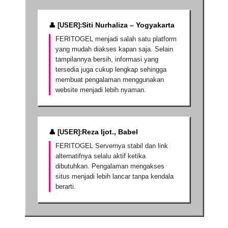
Siti Nurhaliza – Yogyakarta
FERITOGEL menjadi salah satu platform
yang mudah diakses kapan saja. Selain
tampilannya bersih, informasi yang
tersedia juga cukup lengkap sehingga
membuat pengalaman menggunakan
website menjadi lebih nyaman.
Reza Ijot., Babel
FERITOGEL Servernya stabil dan link
alternatifnya selalu aktif ketika
dibutuhkan. Pengalaman mengakses
situs menjadi lebih lancar tanpa kendala
berarti.