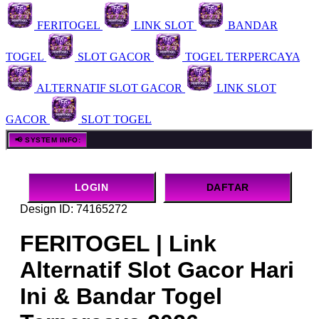
FERITOGEL
LINK SLOT
BANDAR
TOGEL
SLOT GACOR
TOGEL TERPERCAYA
ALTERNATIF SLOT GACOR
LINK SLOT
GACOR
SLOT TOGEL
FERITOGEL menyediakan link alternatif terbaru dengan 
📢 SYSTEM INFO:
LOGIN
DAFTAR
Design ID: 74165272
FERITOGEL | Link
Alternatif Slot Gacor Hari
Ini & Bandar Togel